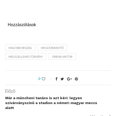
Hozzászólások
MAGYARORSZÁG
MEGDÖBBENTŐ
MELEGELLENES TÖRVÉNY
ORBÁN VIKTOR
0
Előző
Már a müncheni tanács is azt kéri: legyen
szivárványszínű a stadion a német-magyar meccs
alatt