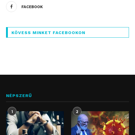
FACEBOOK
KÖVESS MINKET FACEBOOKON
NÉPSZERŰ
1
2