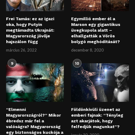
Frei Tamás: ez az igazi
Egymillió ember él a
oka, hogy Putyin
Marson egy gigantikus
megtámadta Ukrajnát:
üvegkupola alatt –
Magyarország jövője
elhallgatták a Vörös
hajszálon függ
bolygó meghódítását?
március 26, 2022
december 8, 2020
9
10
“Elmenni
Földönkívüli üzenet az
Magyarországról?” Mikor
emberi fajnak: “Tényleg
ébredsz már fel a
azt akarjátok, hogy
valóságra? Magyarország
felfedjük magunkat”?
egy biztonságos kuckója a
január 30, 2020