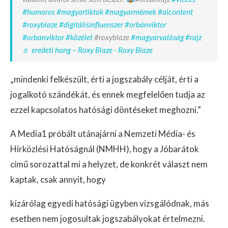
#humoros
#magyartiktok
#magyarmémek
#aicontent
#roxyblaze
#digitálisinfluenszer
#orbánviktor
#orbanviktor
#közélet
#roxyblaze
#magyarvalóság
#rajz
♬ eredeti hang – Roxy Blaze - Roxy Blaze
„mindenki felkészült, érti a jogszabály célját, érti a
jogalkotó szándékát, és ennek megfelelően tudja az
ezzel kapcsolatos hatósági döntéseket meghozni.”
A Media1 próbált utánajárni a Nemzeti Média- és
Hírközlési Hatóságnál (NMHH), hogy a Jóbarátok
című sorozattal mi a helyzet, de konkrét választ nem
kaptak, csak annyit, hogy
kizárólag egyedi hatósági ügyben vizsgálódnak, más
esetben nem jogosultak jogszabályokat értelmezni.