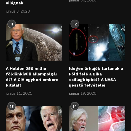
világnak.
június 3, 2020
11
12
A Holdon 250 millió
Idegen űrhajók tartanak a
földönkívüli állampolgár
Föld felé a Bika
él? A CIA egykori embere
csillagképből? A NASA
kitálalt
ijesztő felvételei
június 11, 2021
január 19, 2020
13
14