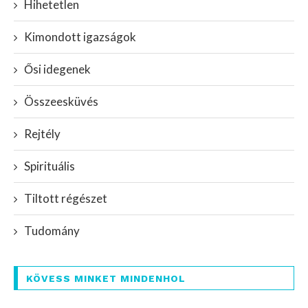
Hihetetlen
Kimondott igazságok
Ősi idegenek
Összeesküvés
Rejtély
Spirituális
Tiltott régészet
Tudomány
KÖVESS MINKET MINDENHOL