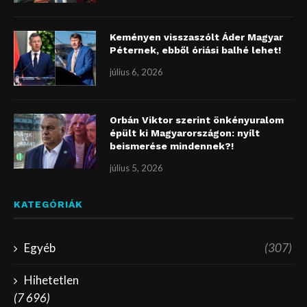
Keményen visszaszólt Áder Magyar
Péternek, ebből óriási balhé lehet!
július 6, 2026
Orbán Viktor szerint önkényuralom
épült ki Magyarországon: nyílt
beismerése mindennek?!
július 5, 2026
KATEGÓRIÁK
Egyéb
(307)
Hihetetlen
(7 696)