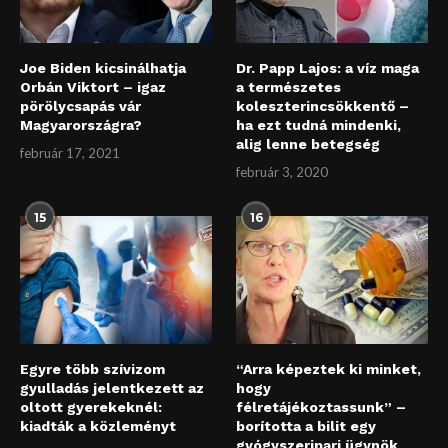
Joe Biden kicsinálhatja
Dr. Papp Lajos: a víz maga
Orbán Viktort – igaz
a természetes
pörölycsapás vár
koleszterincsökkentő –
Magyarországra?
ha ezt tudná mindenki,
alig lenne betegség
február 17, 2021
február 3, 2020
15
16
Egyre több szívizom
“Arra képeztek ki minket,
gyulladás jelentkezett az
hogy
oltott gyerekeknél:
félretájékoztassunk” –
kiadták a közleményt
borította a bilit egy
gyógyszeripari ügynök