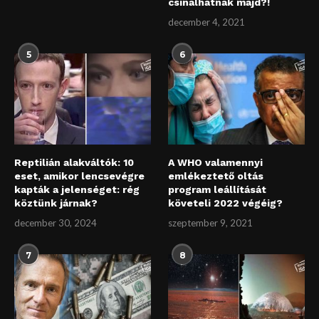
csinálhatnak majd?!
december 4, 2021
5
6
Reptilián alakváltók: 10
A WHO valamennyi
eset, amikor lencsevégre
emlékeztető oltás
kapták a jelenséget: rég
program leállítását
köztünk járnak?
követeli 2022 végéig?
december 30, 2024
szeptember 9, 2021
7
8