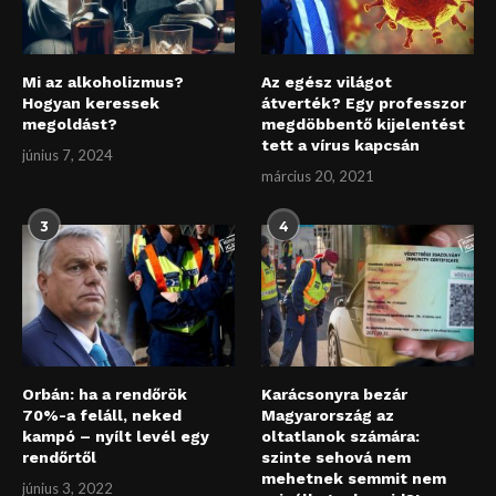
Mi az alkoholizmus?
Az egész világot
Hogyan keressek
átverték? Egy professzor
megoldást?
megdöbbentő kijelentést
tett a vírus kapcsán
június 7, 2024
március 20, 2021
3
4
Orbán: ha a rendőrök
Karácsonyra bezár
70%-a feláll, neked
Magyarország az
kampó – nyílt levél egy
oltatlanok számára:
rendőrtől
szinte sehová nem
mehetnek semmit nem
június 3, 2022