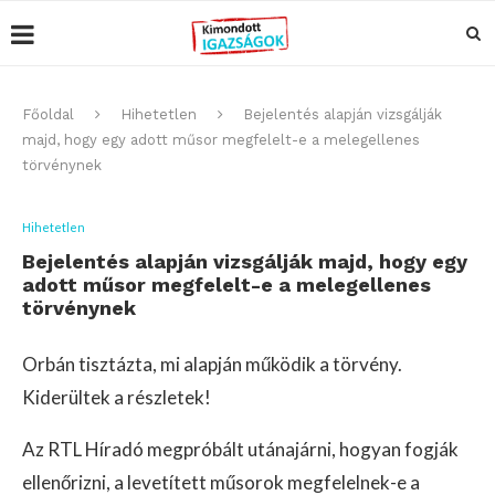
Főoldal
Hihetetlen
Bejelentés alapján vizsgálják
majd, hogy egy adott műsor megfelelt-e a melegellenes
törvénynek
Hihetetlen
Bejelentés alapján vizsgálják majd, hogy egy
adott műsor megfelelt-e a melegellenes
törvénynek
Orbán tisztázta, mi alapján működik a törvény.
Kiderültek a részletek!
Az RTL Híradó megpróbált utánajárni, hogyan fogják
ellenőrizni, a levetített műsorok megfelelnek-e a