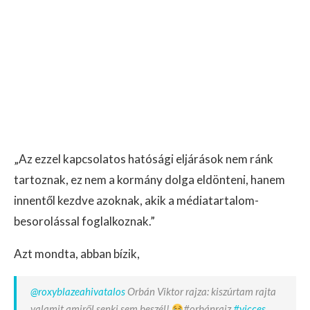
„Az ezzel kapcsolatos hatósági eljárások nem ránk
tartoznak, ez nem a kormány dolga eldönteni, hanem
innentől kezdve azoknak, akik a médiatartalom-
besorolással foglalkoznak.”
Azt mondta, abban bízik,
@roxyblazeahivatalos
Orbán Viktor rajza: kiszúrtam rajta
valamit amiről senki sem beszél!
#orbánrajz
#vicces