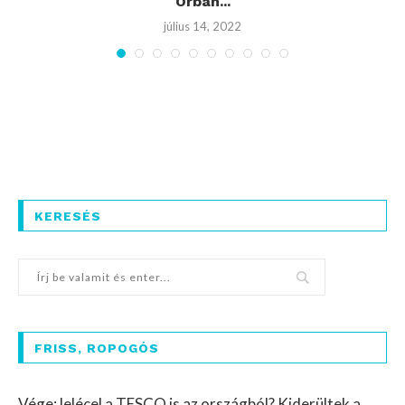
Orbán...
július 14, 2022
KERESÉS
FRISS, ROPOGÓS
Vége: lelécel a TESCO is az országból? Kiderültek a