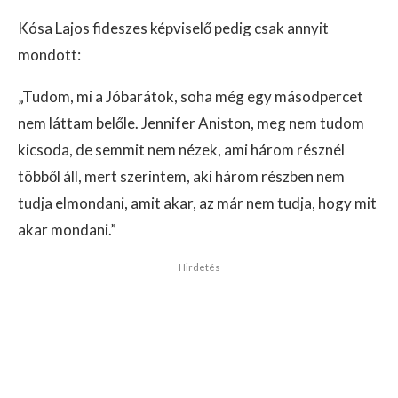
Kósa Lajos fideszes képviselő pedig csak annyit
mondott:
„Tudom, mi a Jóbarátok, soha még egy másodpercet
nem láttam belőle. Jennifer Aniston, meg nem tudom
kicsoda, de semmit nem nézek, ami három résznél
többől áll, mert szerintem, aki három részben nem
tudja elmondani, amit akar, az már nem tudja, hogy mit
akar mondani.”
Hirdetés