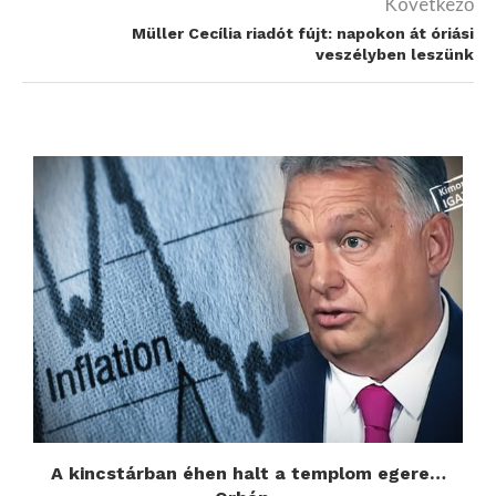
Következő
Müller Cecília riadót fújt: napokon át óriási
veszélyben leszünk
A kincstárban éhen halt a templom egere…