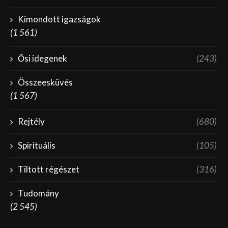
Kimondott igazságok
(1 561)
Ősi idegenek
(243)
Összeesküvés
(1 567)
Rejtély
(680)
Spirituális
(105)
Tiltott régészet
(316)
Tudomány
(2 545)