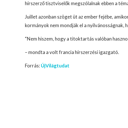
hírszerző tisztviselők megszólalnak ebben a té
Juillet azonban szöget üt az ember fejébe, amikor
kormányok nem mondják el a nyilvánosságnak, ho
“Nem hiszem, hogy a titoktartás valóban haszno
– mondta a volt francia hírszerzési igazgató.
Forrás:
ÚjVilágtudat