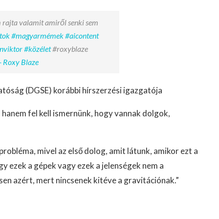
 rajta valamit amiről senki sem
tok
#magyarmémek
#aicontent
nviktor
#közélet
#roxyblaze
- Roxy Blaze
atóság (DGSE) korábbi hírszerzési igazgatója
hanem fel kell ismernünk, hogy vannak dolgok,
robléma, mivel az első dolog, amit látunk, amikor ezt a
hogy ezek a gépek vagy ezek a jelenségek nem a
en azért, mert nincsenek kitéve a gravitációnak.”