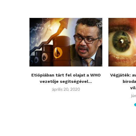
 Mars
Etiópiában tárt fel olajat a WHO
Végjáték: a
NASA
vezetője segítségével...
biroda
..
vi
április 20, 2020
019
jú