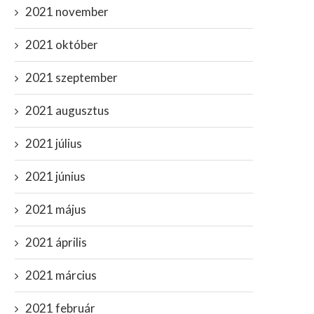
2021 november
2021 október
2021 szeptember
2021 augusztus
2021 július
 Pentagon robbanthatja ki a 3.
Gigantikus víz alatti ufó ütöt
2021 június
ilágháborút? Megtervezték...
egy hadihajó...
április 7, 2023
február 21, 2024
2021 május
2021 április
2021 március
2021 február