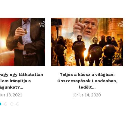
vagy egy láthatatlan
Teljes a káosz a világban:
A
lom irányítja a
Összecsapások Londonban,
v
lágunkat?...
ledőlt...
nius 13, 2021
június 14, 2020