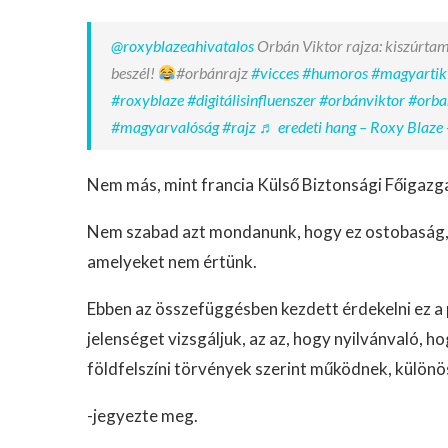
@roxyblazeahivatalos
Orbán Viktor rajza: kiszúrtam
beszél!
#orbánrajz
#vicces
#humoros
#magyartik
#roxyblaze
#digitálisinfluenszer
#orbánviktor
#orba
#magyarvalóság
#rajz
♬ eredeti hang – Roxy Blaze 
Nem más, mint francia Külső Biztonsági Főigazg
Nem szabad azt mondanunk, hogy ez ostobaság, 
amelyeket nem értünk.
Ebben az összefüggésben kezdett érdekelni ez a p
jelenséget vizsgáljuk, az az, hogy nyilvánvaló, 
földfelszíni törvények szerint működnek, különös
-jegyezte meg.