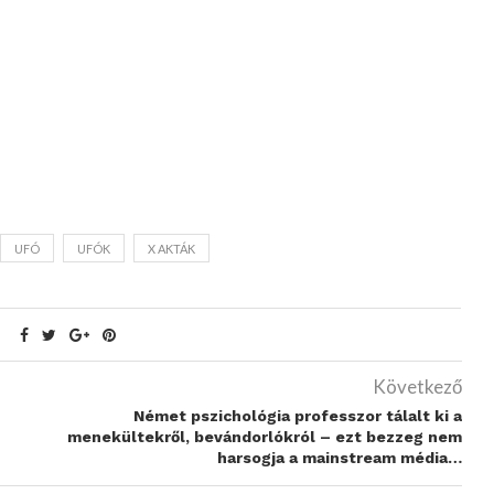
UFÓ
UFÓK
X AKTÁK
Következő
Német pszichológia professzor tálalt ki a
menekültekről, bevándorlókról – ezt bezzeg nem
harsogja a mainstream média…