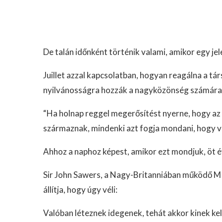
De talán időnként történik valami, amikor egy jel
Juillet azzal kapcsolatban, hogyan reagálna a t
nyilvánosságra hozzák a nagyközönség számára
“Ha holnap reggel megerősítést nyerne, hogy az
származnak, mindenki azt fogja mondani, hogy v
Ahhoz a naphoz képest, amikor ezt mondjuk, öt év
Sir John Sawers, a Nagy-Britanniában működő MI6
állítja, hogy úgy véli:
Valóban léteznek idegenek, tehát akkor kinek ke