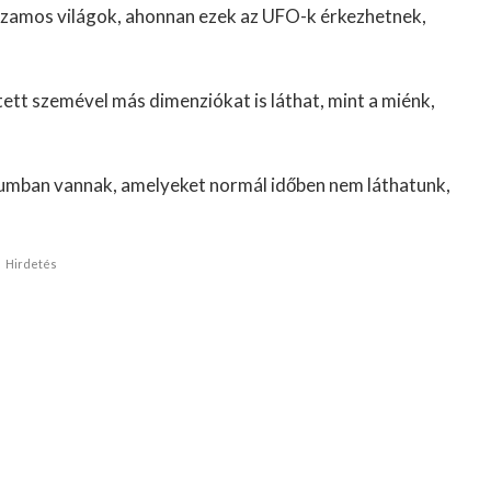
uzamos világok, ahonnan ezek az UFO-k érkezhetnek,
tt szemével más dimenziókat is láthat, mint a miénk,
zumban vannak, amelyeket normál időben nem láthatunk,
Hirdetés