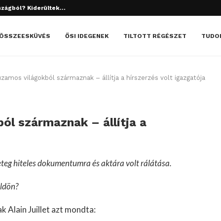
szágból? Kiderültek...
tett el? Döbbenetes dolgok derültek ki!
ÖSSZEESKÜVÉS
ŐSI IDEGENEK
TILTOTT RÉGÉSZET
TUDO
amos világokból származnak – állítja a hírszerzés volt igazgatója
l származnak – állítja a
teg hiteles dokumentumra és aktára volt rálátása.
öldön?
 Alain Juillet azt mondta: