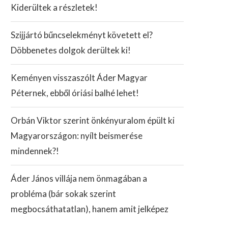
Kiderültek a részletek!
Szijjártó bűncselekményt követett el?
Döbbenetes dolgok derültek ki!
Keményen visszaszólt Áder Magyar
Péternek, ebből óriási balhé lehet!
Orbán Viktor szerint önkényuralom épült ki
Magyarországon: nyílt beismerése
mindennek?!
Áder János villája nem önmagában a
probléma (bár sokak szerint
megbocsáthatatlan), hanem amit jelképez