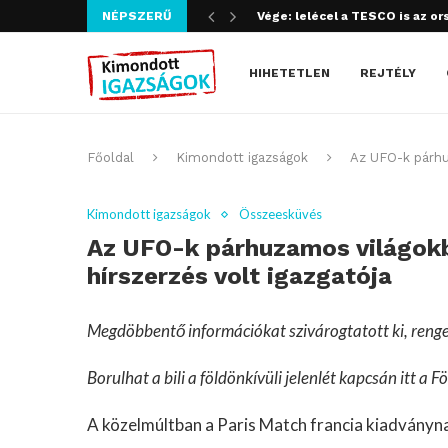
Vége: lelécel a TESCO is az or
NÉPSZERŰ
Szijjártó bűncselekményt köve
HIHETETLEN
REJTÉLY
Főoldal
Kimondott igazságok
Az UFO-k párhuz
Kimondott igazságok
Összeesküvés
Az UFO-k párhuzamos világokbó
hírszerzés volt igazgatója
Megdöbbentő információkat szivárogtatott ki, renge
Borulhat a bili a földönkívüli jelenlét kapcsán itt a F
A közelmúltban a Paris Match francia kiadványnak