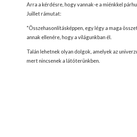
Arra a kérdésre, hogy vannak-e a miénkkel párh
Juillet rámutat:
“Összehasonlításképpen, egy légy a maga összete
annak ellenére, hogy a világunkban él.
Talán lehetnek olyan dolgok, amelyek az univer
mert nincsenek a látóterünkben.