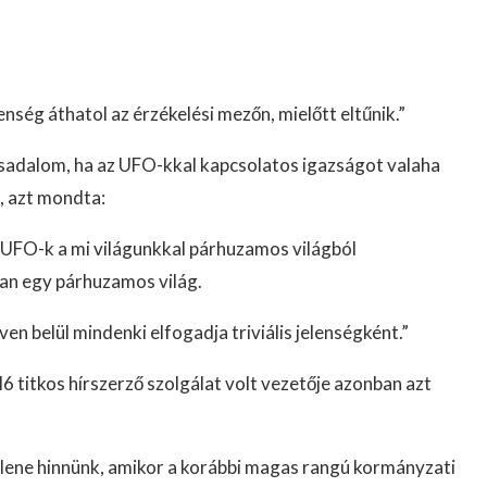
enség áthatol az érzékelési mezőn, mielőtt eltűnik.”
ársadalom, ha az UFO-kkal kapcsolatos igazságot valaha
, azt mondta:
 UFO-k a mi világunkkal párhuzamos világból
an egy párhuzamos világ.
en belül mindenki elfogadja triviális jelenségként.”
 titkos hírszerző szolgálat volt vezetője azonban azt
llene hinnünk, amikor a korábbi magas rangú kormányzati