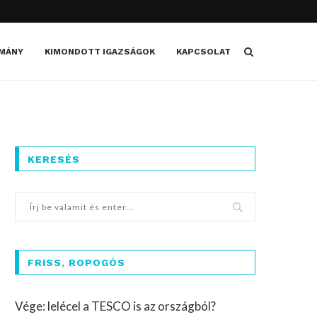
MÁNY
KIMONDOTT IGAZSÁGOK
KAPCSOLAT
KERESÉS
FRISS, ROPOGÓS
Vége: lelécel a TESCO is az országból?