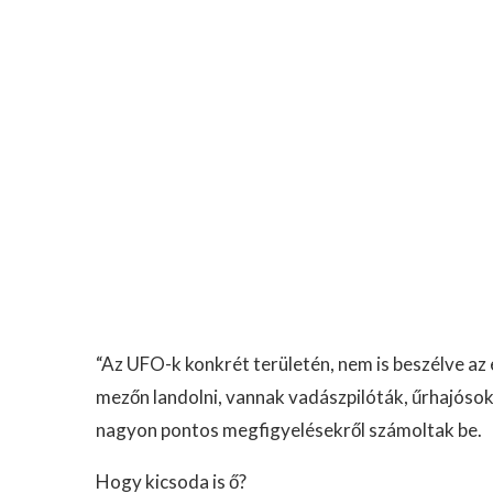
“Az UFO-k konkrét területén, nem is beszélve az 
mezőn landolni, vannak vadászpilóták, űrhajóso
nagyon pontos megfigyelésekről számoltak be.
Hogy kicsoda is ő?