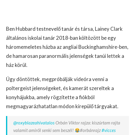
Ben Hubbard testnevelő tanár és társa, Lainey Clark
általános iskolai tanár 2018-ban költözött be egy
háromemeletes házba az angliai Buckinghamshire-ben,
de hamarosan paranormális jelenségek tanúi lettek a
ház körül.
Úgy döntöttek, megpróbálják videóra venni a
poltergeist jelenségeket, és kamerát szereltek a
konyhájukba, amely rögzítette a fiókból
megmagyarázhatatlan módon kirepülő tárgyakat.
@roxyblazeahivatalos
Orbán Viktor rajza: kiszúrtam rajta
valamit amiről senki sem beszél!
#orbánrajz
#vicces