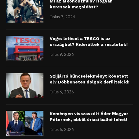
Mi az alkoholizmus? Hogyan
keressek megoldást?
június 7, 2024
Vége: lelécel a TESCO is az
országból? Kiderültek a részletek!
július 9, 2026
Szijjártó bűncselekményt követett
el? Döbbenetes dolgok derültek ki!
július 6, 2026
Keményen visszaszólt Áder Magyar
Péternek, ebből óriási balhé lehet!
július 6, 2026