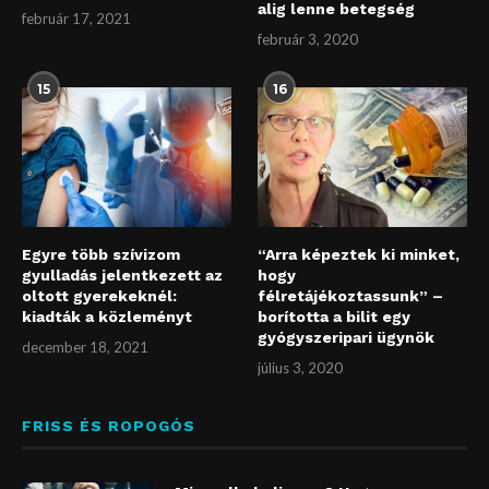
alig lenne betegség
február 17, 2021
február 3, 2020
15
16
Egyre több szívizom
“Arra képeztek ki minket,
gyulladás jelentkezett az
hogy
oltott gyerekeknél:
félretájékoztassunk” –
kiadták a közleményt
borította a bilit egy
gyógyszeripari ügynök
december 18, 2021
július 3, 2020
FRISS ÉS ROPOGÓS