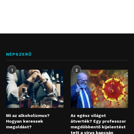
NÉPSZERŰ
1
2
Mi az alkoholizmus?
Az egész világot
Hogyan keressek
átverték? Egy professzor
megoldást?
megdöbbentő kijelentést
tett a vírus kapcsán