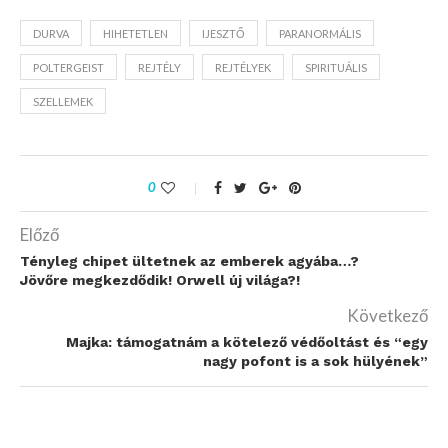
DURVA
HIHETETLEN
IJESZTŐ
PARANORMÁLIS
POLTERGEIST
REJTÉLY
REJTÉLYEK
SPIRITUÁLIS
SZELLEMEK
0
Előző
Tényleg chipet ültetnek az emberek agyába…?
Jövőre megkezdődik! Orwell új világa?!
Következő
Majka: támogatnám a kötelező védőoltást és “egy
nagy pofont is a sok hülyének”