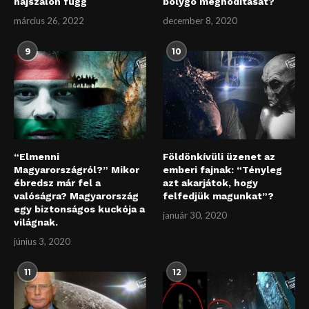
hajszálon függ
bolygó meghódítását?
március 26, 2022
december 8, 2020
9
10
“Elmenni
Földönkívüli üzenet az
Magyarországról?” Mikor
emberi fajnak: “Tényleg
ébredsz már fel a
azt akarjátok, hogy
valóságra? Magyarország
felfedjük magunkat”?
egy biztonságos kuckója a
január 30, 2020
világnak.
június 3, 2020
11
12