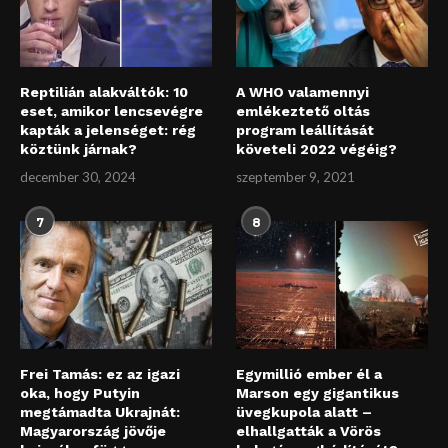
Reptilián alakváltók: 10
A WHO valamennyi
eset, amikor lencsevégre
emlékeztető oltás
kapták a jelenséget: rég
program leállítását
köztünk járnak?
követeli 2022 végéig?
december 30, 2024
szeptember 9, 2021
7
8
Frei Tamás: ez az igazi
Egymillió ember él a
oka, hogy Putyin
Marson egy gigantikus
megtámadta Ukrajnát:
üvegkupola alatt –
Magyarország jövője
elhallgatták a Vörös