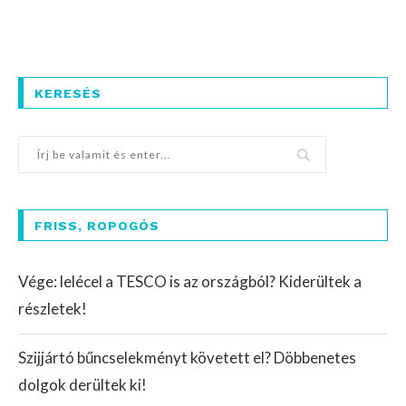
KERESÉS
FRISS, ROPOGÓS
Vége: lelécel a TESCO is az országból? Kiderültek a
részletek!
Szijjártó bűncselekményt követett el? Döbbenetes
dolgok derültek ki!