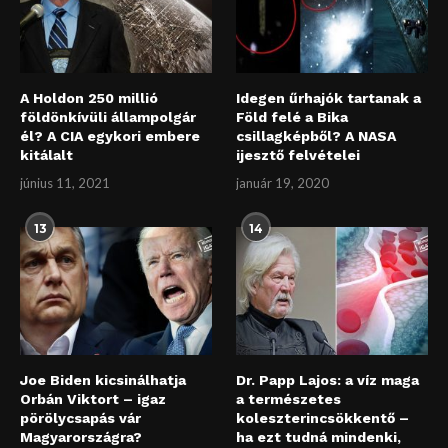
A Holdon 250 millió
Idegen űrhajók tartanak a
földönkívüli állampolgár
Föld felé a Bika
él? A CIA egykori embere
csillagképből? A NASA
kitálalt
ijesztő felvételei
június 11, 2021
január 19, 2020
13
14
Joe Biden kicsinálhatja
Dr. Papp Lajos: a víz maga
Orbán Viktort – igaz
a természetes
pörölycsapás vár
koleszterincsökkentő –
Magyarországra?
ha ezt tudná mindenki,