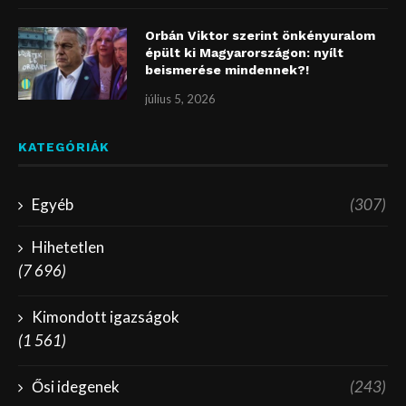
Orbán Viktor szerint önkényuralom
épült ki Magyarországon: nyílt
beismerése mindennek?!
július 5, 2026
KATEGÓRIÁK
Egyéb
(307)
Hihetetlen
(7 696)
Kimondott igazságok
(1 561)
Ősi idegenek
(243)