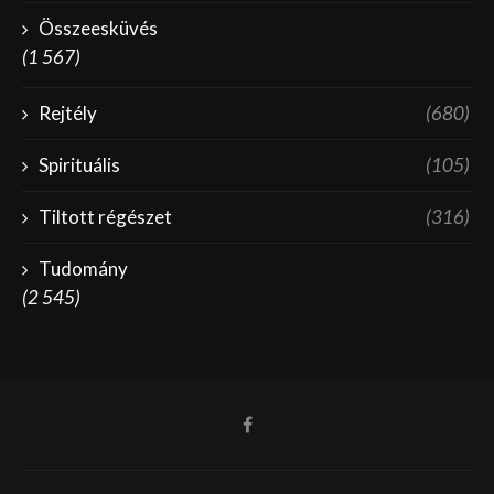
Összeesküvés
(1 567)
Rejtély
(680)
Spirituális
(105)
Tiltott régészet
(316)
Tudomány
(2 545)