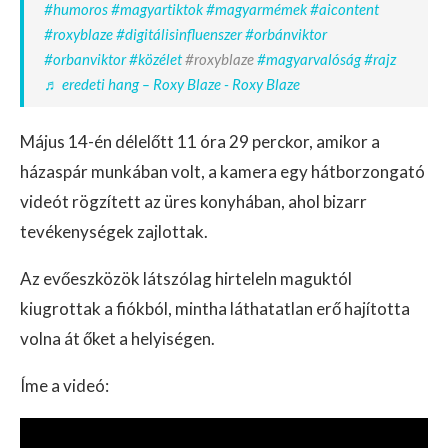
#humoros
#magyartiktok
#magyarmémek
#aicontent
#roxyblaze
#digitálisinfluenszer
#orbánviktor
#orbanviktor
#közélet
#roxyblaze
#magyarvalóság
#rajz
♬ eredeti hang – Roxy Blaze - Roxy Blaze
Május 14-én délelőtt 11 óra 29 perckor, amikor a
házaspár munkában volt, a kamera egy hátborzongató
videót rögzített az üres konyhában, ahol bizarr
tevékenységek zajlottak.
Az evőeszközök látszólag hirteleln maguktól
kiugrottak a fiókból, mintha láthatatlan erő hajította
volna át őket a helyiségen.
Íme a videó: