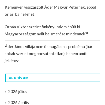
Keményen visszaszólt Áder Magyar Péternek, ebből
óriási balhé lehet!
Orbán Viktor szerint önkényuralom épült ki
Magyarországon: nyílt beismerése mindennek?!
Áder János villája nem önmagában a probléma (bár
sokak szerint megbocsáthatatlan), hanem amit
jelképez
ARCHÍVUM
2026 július
2026 április