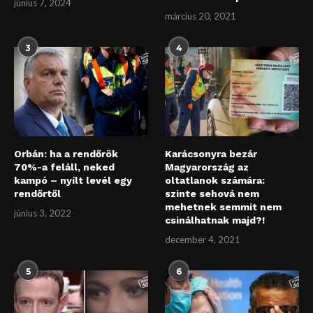
június 7, 2024
március 20, 2021
3
4
Orbán: ha a rendőrök
Karácsonyra bezár
70%-a feláll, neked
Magyarország az
kampó – nyílt levél egy
oltatlanok számára:
rendőrtől
szinte sehová nem
mehetnek semmit nem
június 3, 2022
csinálhatnak majd?!
december 4, 2021
5
6