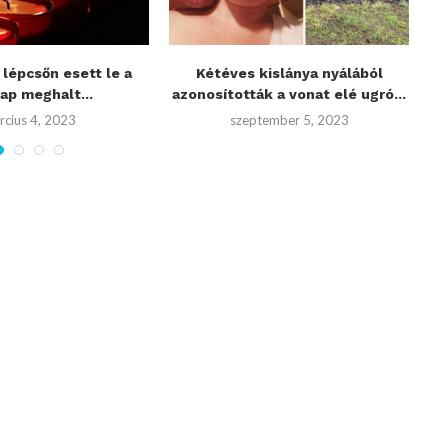
lépcsőn esett le a
Kétéves kislánya nyálából
S
ap meghalt...
azonosították a vonat elé ugró...
rcius 4, 2023
szeptember 5, 2023