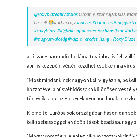
@roxyblazeahivatalos
Orbán Viktor rajza: kiszúrtam
beszél!
#orbánrajz
#vicces
#humoros
#magyartik
#roxyblaze
#digitálisinfluenszer
#orbánviktor
#orba
#magyarvalóság
#rajz
♬ eredeti hang – Roxy Blaze 
a járvány harmadik hulláma továbbra is felszálló
április közepén, végén kezdhet csökkenni a vírus 
“Most mindenkinek nagyon kell vigyáznia, be kell 
hozzátéve, a húsvét időszaka különösen veszélye
történik, ahol az emberek nem hordanak maszko
Kiemelte, Európa sok országában hasonlóan sok a
kellő sebességgel a védőoltások beadása, nagyo
“Magyarország a jelenleg alkalmazott vakcináiva