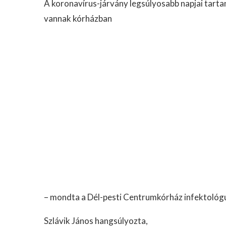
A koronavírus-járvány legsúlyosabb napjai tarta
vannak kórházban
– mondta a Dél-pesti Centrumkórház infektoló
Szlávik János hangsúlyozta,