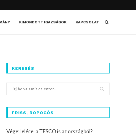
MÁNY
KIMONDOTT IGAZSÁGOK
KAPCSOLAT
KERESÉS
FRISS, ROPOGÓS
Vége: lelécel a TESCO is az országból?