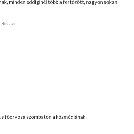
nak, minden eddiginél több a fertőzött, nagyon sokan
Hirdetés
gus főorvosa szombaton a közmédiának.