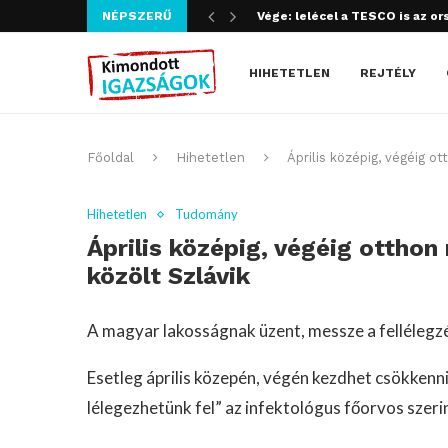
Vége: lelécel a TESCO is az or
NÉPSZERŰ
Szijjártó bűncselekményt köve
HIHETETLEN
REJTÉLY
Főoldal
Hihetetlen
Április középig, végéig o
Hihetetlen
Tudomány
Április középig, végéig ottho
közölt Szlávik
A magyar lakosságnak üzent, messze a fellélegzés
Esetleg április közepén, végén kezdhet csökkenni 
lélegezhetünk fel” az infektológus főorvos szeri