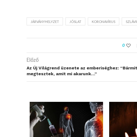
JÁRVÁNYHELYZET
JÓSLAT
KORONAVÍRUS
SZLÁVI
0
Előző
Az Új Világrend üzenete az emberiséghez: “Bármi
megtesztek, amit mi akarunk…”