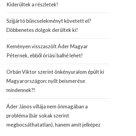
Kiderültek a részletek!
Szijjártó bűncselekményt követett el?
Döbbenetes dolgok derültek ki!
Keményen visszaszólt Áder Magyar
Péternek, ebből óriási balhé lehet!
Orbán Viktor szerint önkényuralom épült ki
Magyarországon: nyílt beismerése
mindennek?!
Áder János villája nem önmagában a
probléma (bár sokak szerint
megbocsáthatatlan), hanem amit jelképez