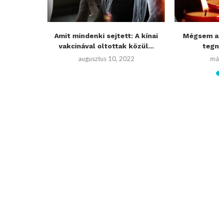
lasz”
Amit mindenki sejtett: A kínai
Mégsem a 
 órán belül
vakcinával oltottak közül...
tegn
22
augusztus 10, 2022
má