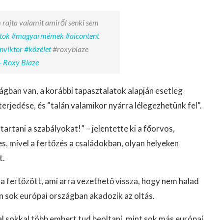
 rajta valamit amiről senki sem
tok
#magyarmémek
#aicontent
nviktor
#közélet
#roxyblaze
- Roxy Blaze
 ágban van, a korábbi tapasztalatok alapján esetleg
terjedése, és “talán valamikor nyárra lélegezhetünk fel”.
tartani a szabályokat!” – jelentette ki a főorvos,
s, mivel a fertőzés a családokban, olyan helyeken
t.
 fertőzött, ami arra vezethető vissza, hogy nem halad
n sok európai országban akadozik az oltás.
l sokkal több embert tud beoltani, mint sok más európai