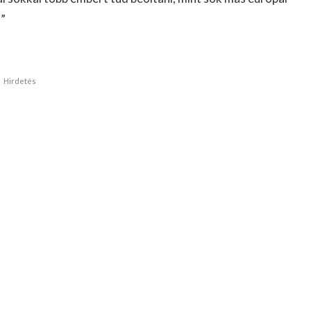
s”
Hirdetés