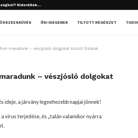
szágból? Kiderültek...
tett el? Döbbenetes dolgok derültek ki!
ÖSSZEESKÜVÉS
ŐSI IDEGENEK
TILTOTT RÉGÉSZET
TUDO
tthon maradunk – vészjósló dolgokat közölt Szlávik
n maradunk – vészjósló dolgokat
 ideje, a járvány legnehezebb napjai jönnek!
a vírus terjedése, és „talán valamikor nyárra
nt.