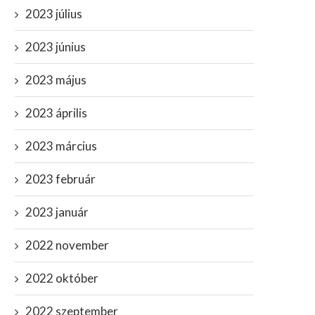
2023 július
2023 június
ebestyén Balázs beleállítaná a
Jön az X-nap: kirobban a
vasvillát a 39 éves...
harmadik világháború,
2023 május
kiszivárgott...
február 16, 2023
január 20, 2024
2023 április
2023 március
2023 február
2023 január
2022 november
2022 október
2022 szeptember