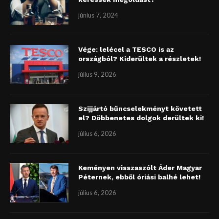
június 7, 2024
Vége: lelécel a TESCO is az
országból? Kiderültek a részletek!
július 9, 2026
Szijjártó bűncselekményt követett
el? Döbbenetes dolgok derültek ki!
július 6, 2026
Keményen visszaszólt Áder Magyar
Péternek, ebből óriási balhé lehet!
július 6, 2026