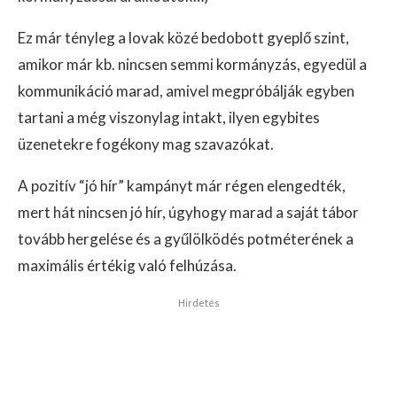
Ez már tényleg a lovak közé bedobott gyeplő szint,
amikor már kb. nincsen semmi kormányzás, egyedül a
kommunikáció marad, amivel megpróbálják egyben
tartani a még viszonylag intakt, ilyen egybites
üzenetekre fogékony mag szavazókat.
A pozitív “jó hír” kampányt már régen elengedték,
mert hát nincsen jó hír, úgyhogy marad a saját tábor
tovább hergelése és a gyűlölködés potméterének a
maximális értékig való felhúzása.
Hirdetés