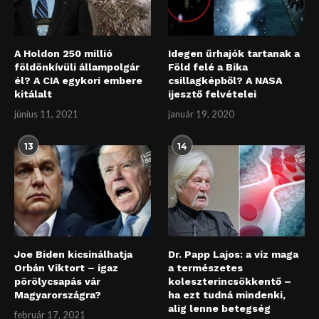
A Holdon 250 millió
Idegen űrhajók tartanak a
földönkívüli állampolgár
Föld felé a Bika
él? A CIA egykori embere
csillagképből? A NASA
kitálalt
ijesztő felvételei
június 11, 2021
január 19, 2020
13
14
Joe Biden kicsinálhatja
Dr. Papp Lajos: a víz maga
Orbán Viktort – igaz
a természetes
pörölycsapás vár
koleszterincsökkentő –
Magyarországra?
ha ezt tudná mindenki,
alig lenne betegség
február 17, 2021