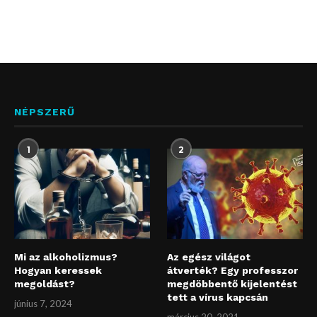
NÉPSZERŰ
1
2
Mi az alkoholizmus?
Az egész világot
Hogyan keressek
átverték? Egy professzor
megoldást?
megdöbbentő kijelentést
tett a vírus kapcsán
június 7, 2024
március 20, 2021