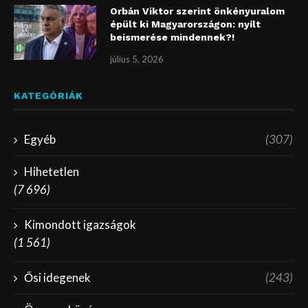
Orbán Viktor szerint önkényuralom
épült ki Magyarországon: nyílt
beismerése mindennek?!
július 5, 2026
KATEGÓRIÁK
Egyéb
(307)
Hihetetlen
(7 696)
Kimondott igazságok
(1 561)
Ősi idegenek
(243)