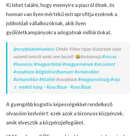
Ki lehet találni, hogy mennyire a piacról élnek, és
honnan van ilyen mértékű extraprofitja ezeknek a
jobboldali vállalkozóknak, akik ilyen
gyűlöletkampányokra adogatnak milliárdokat.
@roxyblazeahivatalos
Orbán Viktor rajza: kiszúrtam rajta
valamit amiről senki sem beszél!
#orbánrajz
#vicces
#humoros
#magyartiktok
#magyarmémek
#aicontent
#roxyblaze
#digitálisinfluenszer
#orbánviktor
#orbanviktor
#közélet
#roxyblaze
#magyarvalóság
#rajz
♬ eredeti hang – Roxy Blaze - Roxy Blaze
A gyengébb kognitív képességekkel rendelkező
olvasóim kedvéért: ezek azok a bizonyos közpénzek,
amik elvesztik a közpénzjellegüket.