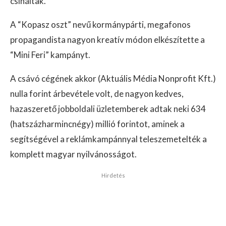
csináltak.
A “Kopasz oszt” nevű kormánypárti, megafonos
propagandista nagyon kreatív módon elkészítette a
“Mini Feri” kampányt.
A csávó cégének akkor (Aktuális Média Nonprofit Kft.)
nulla forint árbevétele volt, de nagyon kedves,
hazaszerető jobboldali üzletemberek adtak neki 634
(hatszázharmincnégy) millió forintot, aminek a
segítségével a reklámkampánnyal teleszemetelték a
komplett magyar nyilvánosságot.
Hirdetés