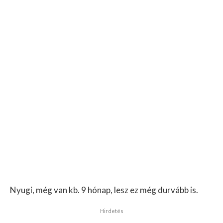
Nyugi, még van kb. 9 hónap, lesz ez még durvább is.
Hirdetés