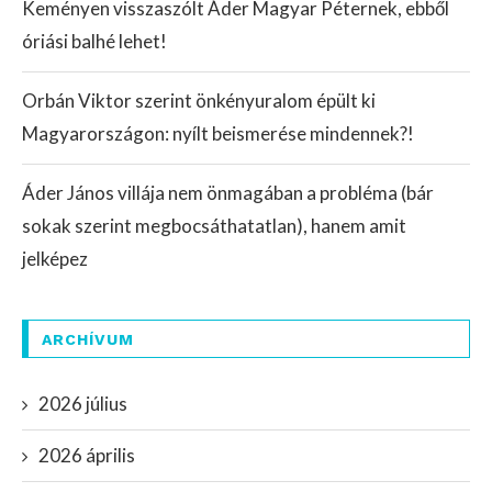
Keményen visszaszólt Áder Magyar Péternek, ebből
óriási balhé lehet!
Orbán Viktor szerint önkényuralom épült ki
Magyarországon: nyílt beismerése mindennek?!
Áder János villája nem önmagában a probléma (bár
sokak szerint megbocsáthatatlan), hanem amit
jelképez
ARCHÍVUM
2026 július
2026 április