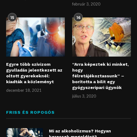
február 3, 2020
15
16
Egyre több szívizom
“Arra képeztek ki minket,
gyulladás jelentkezett az
hogy
oltott gyerekeknél:
félretájékoztassunk” –
kiadták a közleményt
borította a bilit egy
gyógyszeripari ügynök
december 18, 2021
július 3, 2020
FRISS ÉS ROPOGÓS
Mi az alkoholizmus? Hogyan
keressek megoldást?