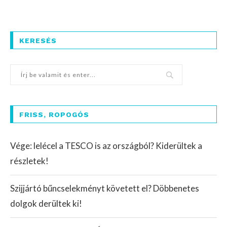
KERESÉS
FRISS, ROPOGÓS
Vége: lelécel a TESCO is az országból? Kiderültek a
részletek!
Szijjártó bűncselekményt követett el? Döbbenetes
dolgok derültek ki!