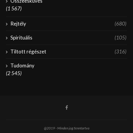
Összeesküvés
(1 567)
Rejtély
(680)
Spirituális
(105)
Tiltott régészet
(316)
Tudomány
(2 545)
@2019 - Minden jog fenntartva