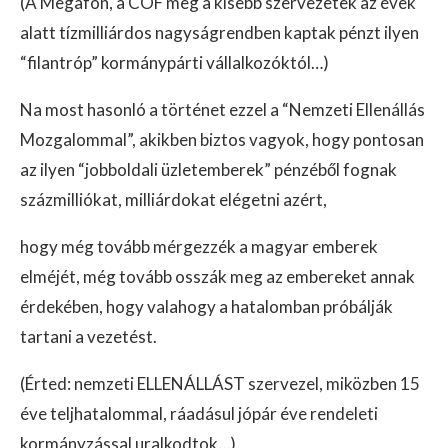
(A Megafon, a CÖF meg a kisebb szervezetek az évek
alatt tízmilliárdos nagyságrendben kaptak pénzt ilyen
“filantróp” kormánypárti vállalkozóktól…)
Na most hasonló a történet ezzel a “Nemzeti Ellenállás
Mozgalommal”, akikben biztos vagyok, hogy pontosan
az ilyen “jobboldali üzletemberek” pénzéből fognak
százmilliókat, milliárdokat elégetni azért,
hogy még tovább mérgezzék a magyar emberek
elméjét, még tovább osszák meg az embereket annak
érdekében, hogy valahogy a hatalomban próbálják
tartani a vezetést.
(Érted: nemzeti ELLENÁLLÁST szervezel, miközben 15
éve teljhatalommal, ráadásul jópár éve rendeleti
kormányzással uralkodtok…)