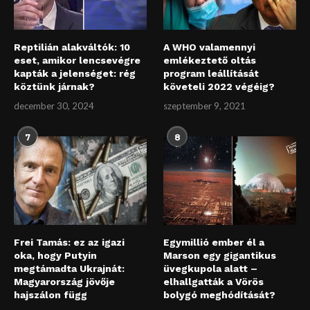
Reptilián alakváltók: 10
A WHO valamennyi
eset, amikor lencsevégre
emlékeztető oltás
kapták a jelenséget: rég
program leállítását
köztünk járnak?
követeli 2022 végéig?
december 30, 2024
szeptember 9, 2021
7
8
Frei Tamás: ez az igazi
Egymillió ember él a
oka, hogy Putyin
Marson egy gigantikus
megtámadta Ukrajnát:
üvegkupola alatt –
Magyarország jövője
elhallgatták a Vörös
hajszálon függ
bolygó meghódítását?