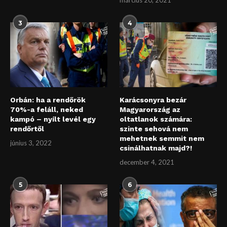
3
4
Orbán: ha a rendőrök
Karácsonyra bezár
70%-a feláll, neked
Magyarország az
kampó – nyílt levél egy
oltatlanok számára:
rendőrtől
szinte sehová nem
mehetnek semmit nem
június 3, 2022
csinálhatnak majd?!
december 4, 2021
5
6