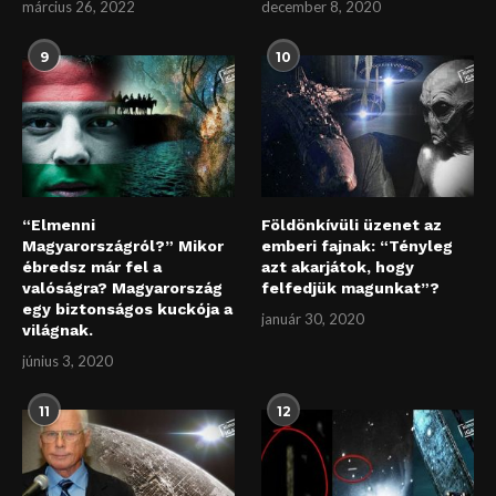
március 26, 2022
december 8, 2020
9
10
“Elmenni
Földönkívüli üzenet az
Magyarországról?” Mikor
emberi fajnak: “Tényleg
ébredsz már fel a
azt akarjátok, hogy
valóságra? Magyarország
felfedjük magunkat”?
egy biztonságos kuckója a
január 30, 2020
világnak.
június 3, 2020
11
12