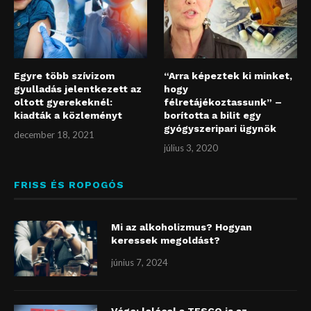
Egyre több szívizom
“Arra képeztek ki minket,
gyulladás jelentkezett az
hogy
oltott gyerekeknél:
félretájékoztassunk” –
kiadták a közleményt
borította a bilit egy
gyógyszeripari ügynök
december 18, 2021
július 3, 2020
FRISS ÉS ROPOGÓS
Mi az alkoholizmus? Hogyan
keressek megoldást?
június 7, 2024
Vége: lelécel a TESCO is az