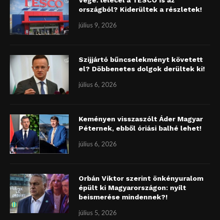
országból? Kiderültek a részletek!
július 9, 2026
Szijjártó bűncselekményt követett
el? Döbbenetes dolgok derültek ki!
július 6, 2026
Keményen visszaszólt Áder Magyar
Péternek, ebből óriási balhé lehet!
július 6, 2026
Orbán Viktor szerint önkényuralom
épült ki Magyarországon: nyílt
beismerése mindennek?!
július 5, 2026