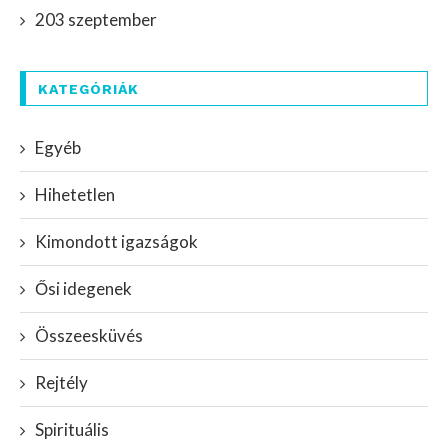
203 szeptember
KATEGÓRIÁK
Egyéb
Hihetetlen
Kimondott igazságok
Ősi idegenek
Összeesküvés
Rejtély
Spirituális