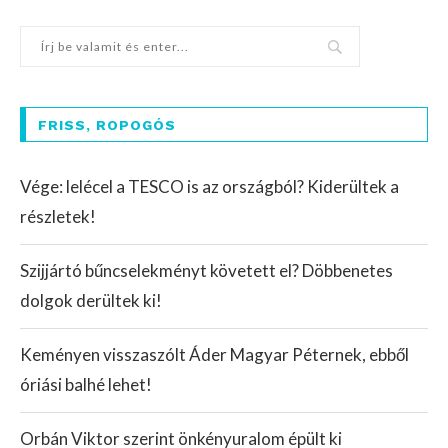
FRISS, ROPOGÓS
Vége: lelécel a TESCO is az országból? Kiderültek a
részletek!
Szijjártó bűncselekményt követett el? Döbbenetes
dolgok derültek ki!
Keményen visszaszólt Áder Magyar Péternek, ebből
óriási balhé lehet!
Orbán Viktor szerint önkényuralom épült ki