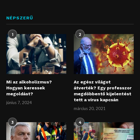
NÉPSZERŰ
1
2
Mi az alkoholizmus?
Az egész világot
Hogyan keressek
átverték? Egy professzor
megoldást?
megdöbbentő kijelentést
tett a vírus kapcsán
június 7, 2024
március 20, 2021
3
4