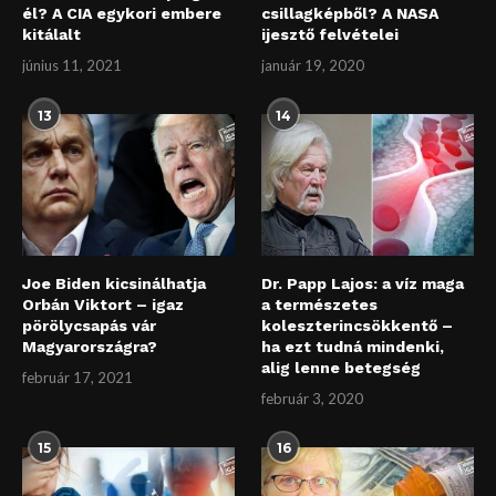
él? A CIA egykori embere
csillagképből? A NASA
kitálalt
ijesztő felvételei
június 11, 2021
január 19, 2020
13
14
Joe Biden kicsinálhatja
Dr. Papp Lajos: a víz maga
Orbán Viktort – igaz
a természetes
pörölycsapás vár
koleszterincsökkentő –
Magyarországra?
ha ezt tudná mindenki,
alig lenne betegség
február 17, 2021
február 3, 2020
15
16