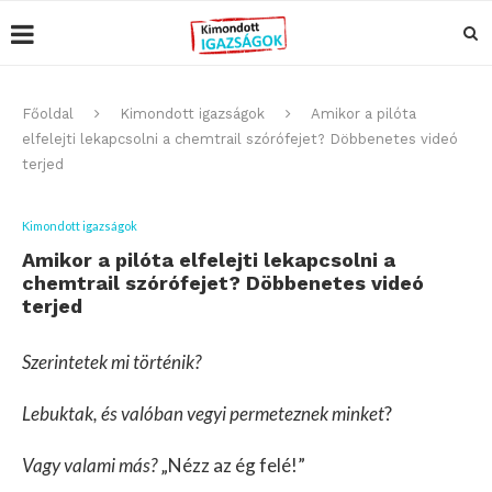
Főoldal
Kimondott igazságok
Amikor a pilóta
elfelejti lekapcsolni a chemtrail szórófejet? Döbbenetes videó
terjed
Kimondott igazságok
Amikor a pilóta elfelejti lekapcsolni a
chemtrail szórófejet? Döbbenetes videó
terjed
Szerintetek mi történik?
Lebuktak, és valóban vegyi permeteznek minket
?
Vagy valami más?
„Nézz az ég felé!”