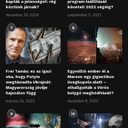
kapták a jelenséget: rég
program leállítását
köztünk járnak?
követeli 2022 végéig?
december 30, 2024
szeptember 9, 2021
7
8
Frei Tamás: ez az igazi
Egymillió ember él a
oka, hogy Putyin
Marson egy gigantikus
megtámadta Ukrajnát:
üvegkupola alatt –
Magyarország jövője
elhallgatták a Vörös
hajszálon függ
bolygó meghódítását?
március 26, 2022
december 8, 2020
9
10