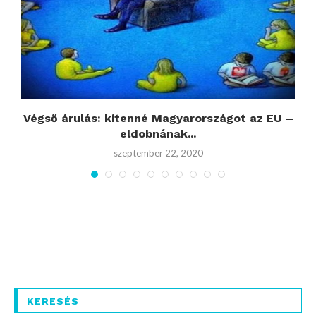
és
Végső árulás: kitenné Magyarországot az EU –
eldobnának...
szeptember 22, 2020
KERESÉS