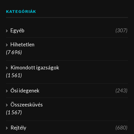
KATEGÓRIÁK
Egyéb
(307)
Hihetetlen
(7 696)
Kimondott igazságok
(1 561)
Ősi idegenek
(243)
Összeesküvés
(1 567)
Rejtély
(680)