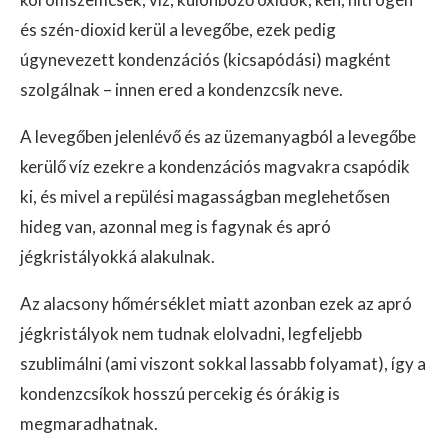
és szén-dioxid kerül a levegőbe, ezek pedig
úgynevezett kondenzációs (kicsapódási) magként
szolgálnak – innen ered a kondenzcsík neve.
A levegőben jelenlévő és az üzemanyagból a levegőbe
kerülő víz ezekre a kondenzációs magvakra csapódik
ki, és mivel a repülési magasságban meglehetősen
hideg van, azonnal meg is fagynak és apró
jégkristályokká alakulnak.
Az alacsony hőmérséklet miatt azonban ezek az apró
jégkristályok nem tudnak elolvadni, legfeljebb
szublimálni (ami viszont sokkal lassabb folyamat), így a
kondenzcsíkok hosszú percekig és órákig is
megmaradhatnak.