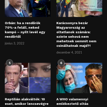
Orbán: ha a rendőrök
Karácsonyra bezár
70%-a feláll, neked
Magyarország az
kampó – nyílt levél egy
oltatlanok számára:
rendőrtől
szinte sehová nem
mehetnek semmit nem
június 3, 2022
csinálhatnak majd?!
december 4, 2021
5
6
Reptilián alakváltók: 10
A WHO valamennyi
eset, amikor lencsevégre
emlékeztető oltás