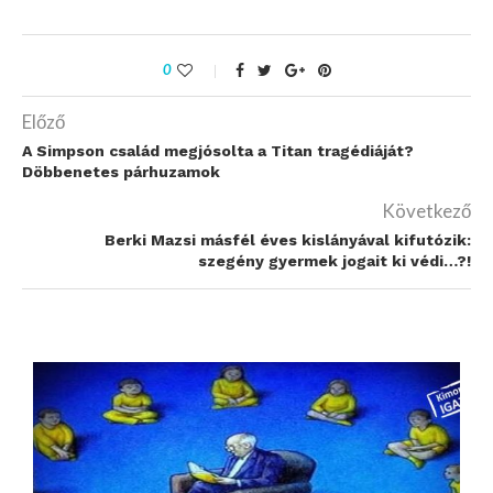
0
Előző
A Simpson család megjósolta a Titan tragédiáját?
Döbbenetes párhuzamok
Következő
Berki Mazsi másfél éves kislányával kifutózik:
szegény gyermek jogait ki védi…?!