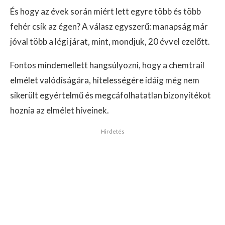
És hogy az évek során miért lett egyre több és több
fehér csík az égen? A válasz egyszerű: manapság már
jóval több a légi járat, mint, mondjuk, 20 évvel ezelőtt.
Fontos mindemellett hangsúlyozni, hogy a chemtrail
elmélet valódiságára, hitelességére idáig még nem
sikerült egyértelmű és megcáfolhatatlan bizonyítékot
hoznia az elmélet híveinek.
Hirdetés