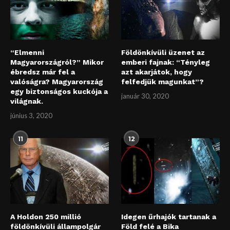
“Elmenni
Földönkívüli üzenet az
Magyarországról?” Mikor
emberi fajnak: “Tényleg
ébredsz már fel a
azt akarjátok, hogy
valóságra? Magyarország
felfedjük magunkat”?
egy biztonságos kuckója a
január 30, 2020
világnak.
június 3, 2020
11
12
A Holdon 250 millió
Idegen űrhajók tartanak a
földönkívüli állampolgár
Föld felé a Bika