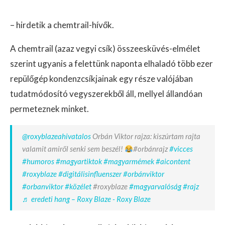
– hirdetik a chemtrail-hívők.
A chemtrail (azaz vegyi csík) összeesküvés-elmélet
szerint ugyanis a felettünk naponta elhaladó több ezer
repülőgép kondenzcsíkjainak egy része valójában
tudatmódosító vegyszerekből áll, mellyel állandóan
permeteznek minket.
@roxyblazeahivatalos
Orbán Viktor rajza: kiszúrtam rajta
valamit amiről senki sem beszél!
#orbánrajz
#vicces
#humoros
#magyartiktok
#magyarmémek
#aicontent
#roxyblaze
#digitálisinfluenszer
#orbánviktor
#orbanviktor
#közélet
#roxyblaze
#magyarvalóság
#rajz
♬ eredeti hang – Roxy Blaze - Roxy Blaze