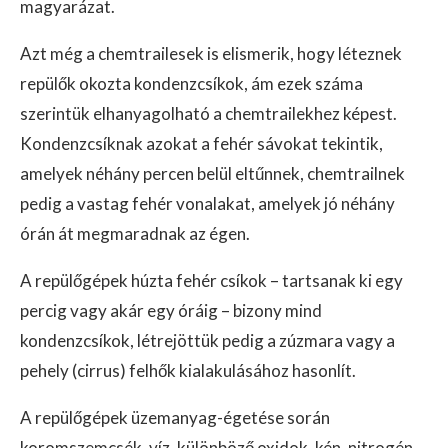
magyarázat.
Azt még a chemtrailesek is elismerik, hogy léteznek
repülők okozta kondenzcsíkok, ám ezek száma
szerintük elhanyagolható a chemtrailekhez képest.
Kondenzcsíknak azokat a fehér sávokat tekintik,
amelyek néhány percen belül eltűnnek, chemtrailnek
pedig a vastag fehér vonalakat, amelyek jó néhány
órán át megmaradnak az égen.
A repülőgépek húzta fehér csíkok – tartsanak ki egy
percig vagy akár egy óráig – bizony mind
kondenzcsíkok, létrejöttük pedig a zúzmara vagy a
pehely (cirrus) felhők kialakulásához hasonlít.
A repülőgépek üzemanyag-égetése során
koromszemcsék, víz, különböző oxidok, kén, nitrogén