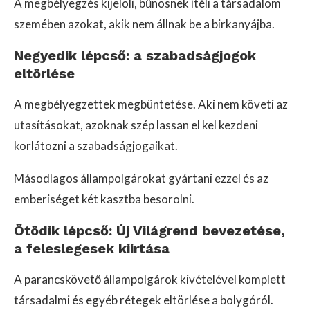
A megbélyegzés kijelöli, bűnösnek ítéli a társadalom
szemében azokat, akik nem állnak be a birkanyájba.
Negyedik lépcső: a szabadságjogok
eltörlése
A megbélyegzettek megbüntetése. Aki nem követi az
utasításokat, azoknak szép lassan el kel kezdeni
korlátozni a szabadságjogaikat.
Másodlagos állampolgárokat gyártani ezzel és az
emberiséget két kasztba besorolni.
Ötödik lépcső: Új Világrend bevezetése,
a feleslegesek kiirtása
A parancskövető állampolgárok kivételével komplett
társadalmi és egyéb rétegek eltörlése a bolygóról.