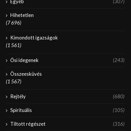
Egyéb
(307)
Hihetetlen
(7 696)
Kimondott igazságok
(1 561)
Ősi idegenek
(243)
Összeesküvés
(1 567)
Rejtély
(680)
Spirituális
(105)
Tiltott régészet
(316)