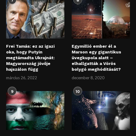
7
8
Frei Tamás: ez az igazi
Egymillió ember él a
oka, hogy Putyin
Marson egy gigantikus
megtámadta Ukrajnát:
üvegkupola alatt –
Magyarország jövője
elhallgatták a Vörös
hajszálon függ
bolygó meghódítását?
március 26, 2022
december 8, 2020
9
10