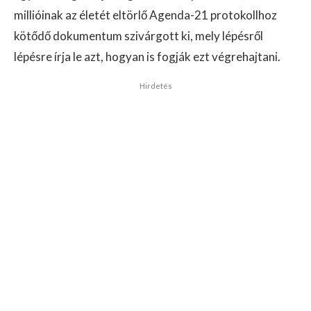
millióinak az életét eltörlő Agenda-21 protokollhoz
kötődő dokumentum szivárgott ki, mely lépésről
lépésre írja le azt, hogyan is fogják ezt végrehajtani.
Hirdetés