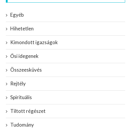
Egyéb
Hihetetlen
Kimondott igazságok
Ősi idegenek
Összeesküvés
Rejtély
Spirituális
Tiltott régészet
Tudomány