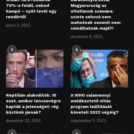
70%-a feláll, neked
Magyarország az
kampó – nyílt levél egy
oltatlanok számára:
rendőrtől
szinte sehová nem
mehetnek semmit nem
június 3, 2022
csinálhatnak majd?!
december 4, 2021
5
6
Reptilián alakváltók: 10
A WHO valamennyi
eset, amikor lencsevégre
emlékeztető oltás
kapták a jelenséget: rég
program leállítását
köztünk járnak?
követeli 2022 végéig?
december 30, 2024
szeptember 9, 2021