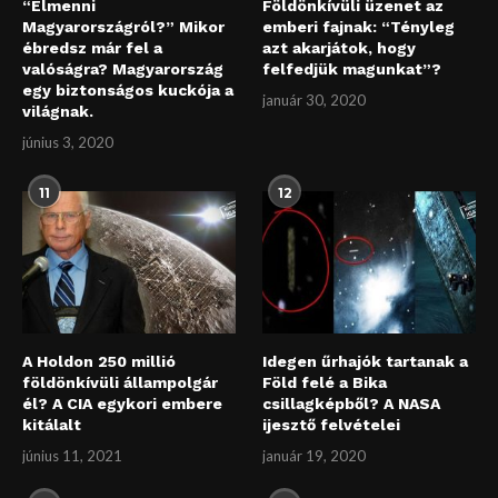
“Elmenni
Földönkívüli üzenet az
Magyarországról?” Mikor
emberi fajnak: “Tényleg
ébredsz már fel a
azt akarjátok, hogy
valóságra? Magyarország
felfedjük magunkat”?
egy biztonságos kuckója a
január 30, 2020
világnak.
június 3, 2020
11
12
A Holdon 250 millió
Idegen űrhajók tartanak a
földönkívüli állampolgár
Föld felé a Bika
él? A CIA egykori embere
csillagképből? A NASA
kitálalt
ijesztő felvételei
június 11, 2021
január 19, 2020