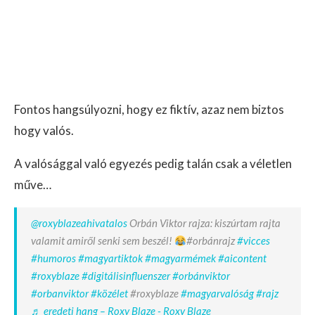
Fontos hangsúlyozni, hogy ez fiktív, azaz nem biztos
hogy valós.
A valósággal való egyezés pedig talán csak a véletlen
műve…
@roxyblazeahivatalos
Orbán Viktor rajza: kiszúrtam rajta
valamit amiről senki sem beszél!
#orbánrajz
#vicces
#humoros
#magyartiktok
#magyarmémek
#aicontent
#roxyblaze
#digitálisinfluenszer
#orbánviktor
#orbanviktor
#közélet
#roxyblaze
#magyarvalóság
#rajz
♬ eredeti hang – Roxy Blaze - Roxy Blaze