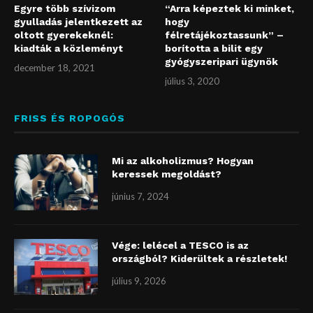
Egyre több szívizom
“Arra képeztek ki minket,
gyulladás jelentkezett az
hogy
oltott gyerekeknél:
félretájékoztassunk” –
kiadták a közleményt
borította a bilit egy
gyógyszeripari ügynök
december 18, 2021
július 3, 2020
FRISS ÉS ROPOGÓS
Mi az alkoholizmus? Hogyan
keressek megoldást?
június 7, 2024
Vége: lelécel a TESCO is az
országból? Kiderültek a részletek!
július 9, 2026