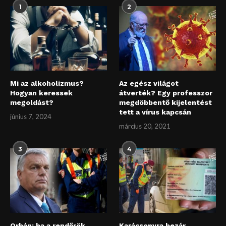
1
2
Mi az alkoholizmus?
Az egész világot
Hogyan keressek
átverték? Egy professzor
megoldást?
megdöbbentő kijelentést
tett a vírus kapcsán
június 7, 2024
március 20, 2021
3
4
Orbán: ha a rendőrök
Karácsonyra bezár