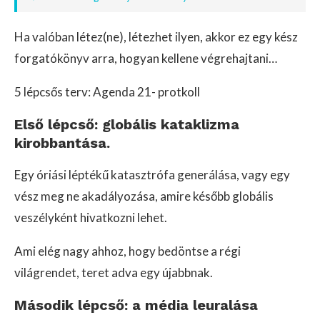
Ha valóban létez(ne), létezhet ilyen, akkor ez egy kész
forgatókönyv arra, hogyan kellene végrehajtani…
5 lépcsős terv: Agenda 21- protkoll
Első lépcső: globális kataklizma
kirobbantása.
Egy óriási léptékű katasztrófa generálása, vagy egy
vész meg ne akadályozása, amire később globális
veszélyként hivatkozni lehet.
Ami elég nagy ahhoz, hogy bedöntse a régi
világrendet, teret adva egy újabbnak.
Második lépcső: a média leuralása