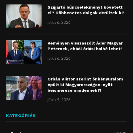
Szijjártó bűncselekményt követett
el? Döbbenetes dolgok derültek ki!
július 6, 2026
Keményen visszaszólt Áder Magyar
Péternek, ebből óriási balhé lehet!
július 6, 2026
Orbán Viktor szerint önkényuralom
épült ki Magyarországon: nyílt
beismerése mindennek?!
július 5, 2026
KATEGÓRIÁK