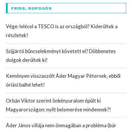
FRISS, ROPOGÓS
Vége: lelécel a TESCO is az országból? Kiderültek a
részletek!
Szijjártó bűncselekményt követett el? Döbbenetes
dolgok derültek ki!
Keményen visszaszólt Áder Magyar Péternek, ebből
óriási balhé lehet!
Orbán Viktor szerint önkényuralom épült ki
Magyarországon: nyílt beismerése mindennek?!
Áder János villája nem önmagában a probléma (bár