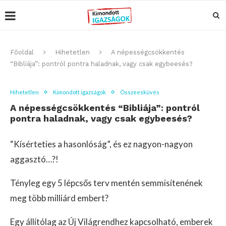
Főoldal
Hihetetlen
A népességcsökkentés
“Bibliája”: pontról pontra haladnak, vagy csak egybeesés?
Hihetetlen
Kimondott igazságok
Összeesküvés
A népességcsökkentés “Bibliája”: pontról
pontra haladnak, vagy csak egybeesés?
“Kísérteties a hasonlóság”, és ez nagyon-nagyon
aggasztó…?!
Tényleg egy 5 lépcsős terv mentén semmisítenének
meg több milliárd embert?
Egy állítólag az Új Világrendhez kapcsolható, emberek