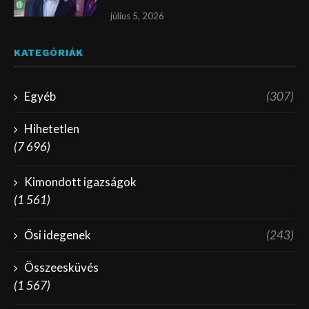
július 5, 2026
KATEGÓRIÁK
Egyéb
(307)
Hihetetlen
(7 696)
Kimondott igazságok
(1 561)
Ősi idegenek
(243)
Összeesküvés
(1 567)