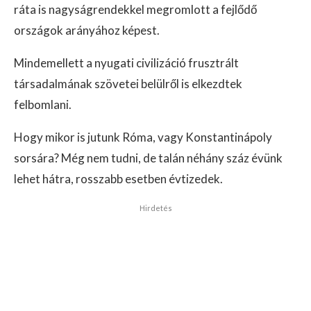
ráta is nagyságrendekkel megromlott a fejlődő
országok arányához képest.
Mindemellett a nyugati civilizáció frusztrált
társadalmának szövetei belülről is elkezdtek
felbomlani.
Hogy mikor is jutunk Róma, vagy Konstantinápoly
sorsára? Még nem tudni, de talán néhány száz évünk
lehet hátra, rosszabb esetben évtizedek.
Hirdetés