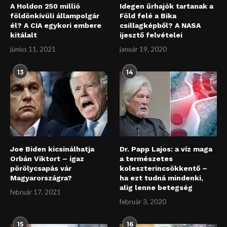
A Holdon 250 millió
Idegen űrhajók tartanak a
földönkívüli állampolgár
Föld felé a Bika
él? A CIA egykori embere
csillagképből? A NASA
kitálalt
ijesztő felvételei
június 11, 2021
január 19, 2020
13
14
Joe Biden kicsinálhatja
Dr. Papp Lajos: a víz maga
Orbán Viktort – igaz
a természetes
pörölycsapás vár
koleszterincsökkentő –
Magyarországra?
ha ezt tudná mindenki,
alig lenne betegség
február 17, 2021
február 3, 2020
15
16