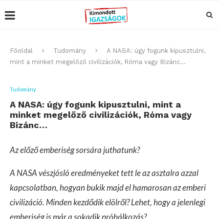
Főoldal
Tudomány
A NASA: úgy fogunk kipusztulni,
mint a minket megelőző civilizációk, Róma vagy Bizánc…
Tudomány
A NASA: úgy fogunk kipusztulni, mint a
minket megelőző civilizációk, Róma vagy
Bizánc…
Az előző emberiség sorsára juthatunk?
A NASA vészjósló eredményeket tett le az asztalra azzal
kapcsolatban, hogyan bukik majd el hamarosan az emberi
civilizáció. Minden kezdődik elölről? Lehet, hogy a jelenlegi
emberiség is már a sokadik próbálkozás?