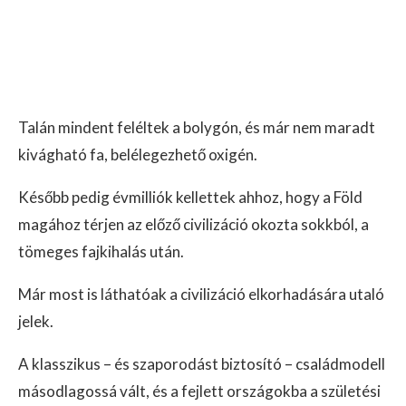
Talán mindent feléltek a bolygón, és már nem maradt
kivágható fa, belélegezhető oxigén.
Később pedig évmilliók kellettek ahhoz, hogy a Föld
magához térjen az előző civilizáció okozta sokkból, a
tömeges fajkihalás után.
Már most is láthatóak a civilizáció elkorhadására utaló
jelek.
A klasszikus – és szaporodást biztosító – családmodell
másodlagossá vált, és a fejlett országokba a születési