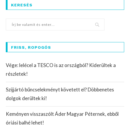
KERESÉS
FRISS, ROPOGÓS
Vége: lelécel a TESCO is az országból? Kiderültek a
részletek!
Szijjártó bűncselekményt követett el? Döbbenetes
dolgok derültek ki!
Keményen visszaszólt Áder Magyar Péternek, ebből
óriási balhé lehet!