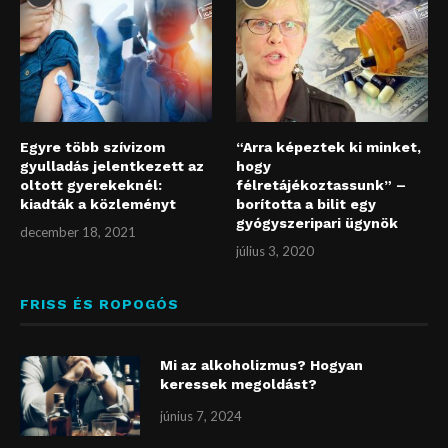
Egyre több szívizom
“Arra képeztek ki minket,
gyulladás jelentkezett az
hogy
oltott gyerekeknél:
félretájékoztassunk” –
kiadták a közleményt
borította a bilit egy
gyógyszeripari ügynök
december 18, 2021
július 3, 2020
FRISS ÉS ROPOGÓS
Mi az alkoholizmus? Hogyan
keressek megoldást?
június 7, 2024