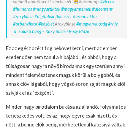
valamit amiről senki sem beszél!
#orbánrajz
#vicces
#humoros
#magyartiktok
#magyarmémek
#aicontent
#roxyblaze
#digitálisinfluenszer
#orbánviktor
#orbanviktor
#közélet
#roxyblaze
#magyarvalóság
#rajz
♬ eredeti hang – Roxy Blaze - Roxy Blaze
Ez az egész azért fog bekövetkezni, mert az ember
eredendően nem tanul a hibájából, és abból, hogy a
túlságosan nagyra növő birodalmak egyszerűen annyi
mindent felemésztenek maguk körül a bolygóból, és
annak élővilágából, hogy végső soron saját maguk elől
szívják el az “oxigént”.
Minden nagy birodalom bukása az állandó, folyamatos
terjeszkedés volt, és az, hogy egyre csak hízott, és
nőtt, a benne élők pedig mérhetetlenül kapzsivá váltak.