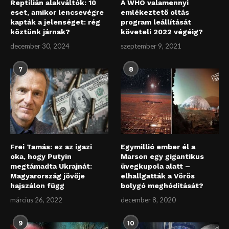
Reptilián alakváltók: 10
A WHO valamennyi
eset, amikor lencsevégre
emlékeztető oltás
kapták a jelenséget: rég
program leállítását
köztünk járnak?
követeli 2022 végéig?
december 30, 2024
szeptember 9, 2021
7
8
Frei Tamás: ez az igazi
Egymillió ember él a
oka, hogy Putyin
Marson egy gigantikus
megtámadta Ukrajnát:
üvegkupola alatt –
Magyarország jövője
elhallgatták a Vörös
hajszálon függ
bolygó meghódítását?
március 26, 2022
december 8, 2020
9
10