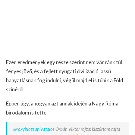
Ezen eredmények egy része szerint nem vár ránk túl
fényes jövő, és a fejlett nyugati civilizáció lassú
hanyatlásnak fog indulni, végül majd el is tűnik a Föld
színéről.
Éppen úgy, ahogyan azt annak idején a Nagy Római
birodalom is tette.
@roxyblazeahivatalos
Orbán Viktor rajza: kiszúrtam rajta