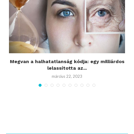
Megvan a halhatatlanság kódja: egy milliárdos
T
lelassította az...
március 22, 2023