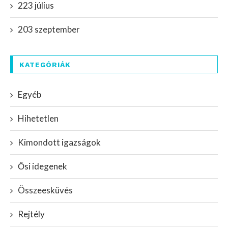
223 július
203 szeptember
KATEGÓRIÁK
Egyéb
Hihetetlen
Kimondott igazságok
Ősi idegenek
Összeesküvés
Rejtély