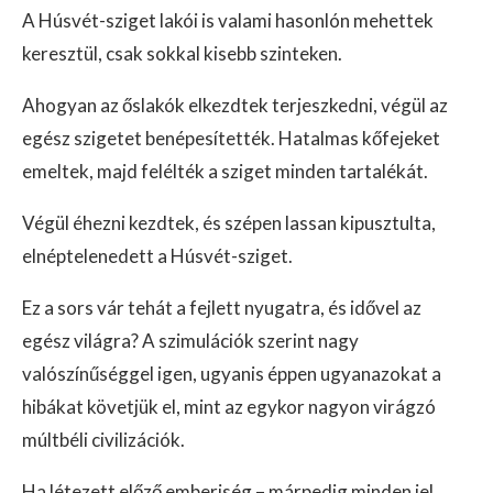
A Húsvét-sziget lakói is valami hasonlón mehettek
keresztül, csak sokkal kisebb szinteken.
Ahogyan az őslakók elkezdtek terjeszkedni, végül az
egész szigetet benépesítették. Hatalmas kőfejeket
emeltek, majd felélték a sziget minden tartalékát.
Végül éhezni kezdtek, és szépen lassan kipusztulta,
elnéptelenedett a Húsvét-sziget.
Ez a sors vár tehát a fejlett nyugatra, és idővel az
egész világra? A szimulációk szerint nagy
valószínűséggel igen, ugyanis éppen ugyanazokat a
hibákat követjük el, mint az egykor nagyon virágzó
múltbéli civilizációk.
Ha létezett előző emberiség – márpedig minden jel