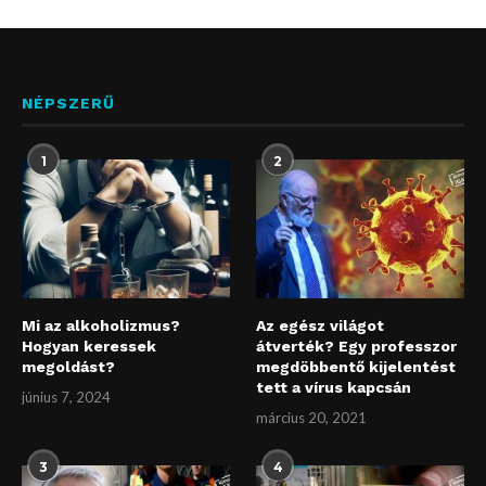
NÉPSZERŰ
1
2
Mi az alkoholizmus?
Az egész világot
Hogyan keressek
átverték? Egy professzor
megoldást?
megdöbbentő kijelentést
tett a vírus kapcsán
június 7, 2024
március 20, 2021
3
4