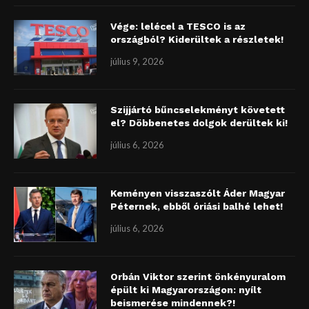
Vége: lelécel a TESCO is az
országból? Kiderültek a részletek!
július 9, 2026
Szijjártó bűncselekményt követett
el? Döbbenetes dolgok derültek ki!
július 6, 2026
Keményen visszaszólt Áder Magyar
Péternek, ebből óriási balhé lehet!
július 6, 2026
Orbán Viktor szerint önkényuralom
épült ki Magyarországon: nyílt
beismerése mindennek?!