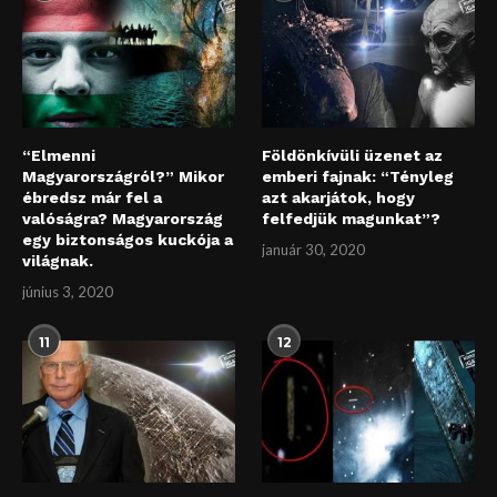
“Elmenni
Földönkívüli üzenet az
Magyarországról?” Mikor
emberi fajnak: “Tényleg
ébredsz már fel a
azt akarjátok, hogy
valóságra? Magyarország
felfedjük magunkat”?
egy biztonságos kuckója a
január 30, 2020
világnak.
június 3, 2020
11
12