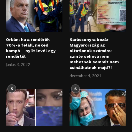
Orbán: ha a rendőrök
Karácsonyra bezár
70%-a feláll, neked
Magyarország az
kampó – nyílt levél egy
oltatlanok számára:
rendőrtől
szinte sehová nem
mehetnek semmit nem
június 3, 2022
csinálhatnak majd?!
december 4, 2021
5
6