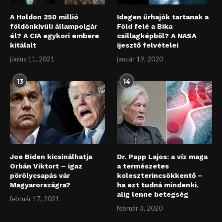
A Holdon 250 millió
Idegen űrhajók tartanak a
földönkívüli állampolgár
Föld felé a Bika
él? A CIA egykori embere
csillagképből? A NASA
kitálalt
ijesztő felvételei
június 11, 2021
január 19, 2020
13
14
Joe Biden kicsinálhatja
Dr. Papp Lajos: a víz maga
Orbán Viktort – igaz
a természetes
pörölycsapás vár
koleszterincsökkentő –
Magyarországra?
ha ezt tudná mindenki,
alig lenne betegség
február 17, 2021
február 3, 2020