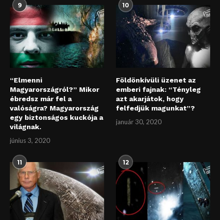
9
10
“Elmenni
Földönkívüli üzenet az
Magyarországról?” Mikor
emberi fajnak: “Tényleg
ébredsz már fel a
azt akarjátok, hogy
valóságra? Magyarország
felfedjük magunkat”?
egy biztonságos kuckója a
január 30, 2020
világnak.
június 3, 2020
11
12