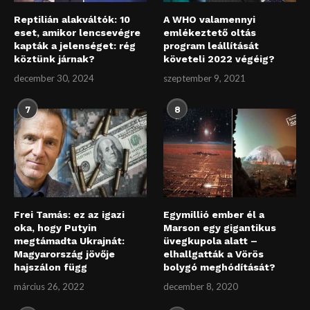
Reptilián alakváltók: 10
A WHO valamennyi
eset, amikor lencsevégre
emlékeztető oltás
kapták a jelenséget: rég
program leállítását
köztünk járnak?
követeli 2022 végéig?
december 30, 2024
szeptember 9, 2021
7
8
Frei Tamás: ez az igazi
Egymillió ember él a
oka, hogy Putyin
Marson egy gigantikus
megtámadta Ukrajnát:
üvegkupola alatt –
Magyarország jövője
elhallgatták a Vörös
hajszálon függ
bolygó meghódítását?
március 26, 2022
december 8, 2020