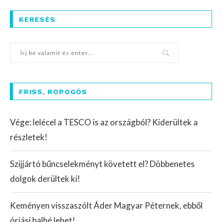
KERESÉS
FRISS, ROPOGÓS
Vége: lelécel a TESCO is az országból? Kiderültek a
részletek!
Szijjártó bűncselekményt követett el? Döbbenetes
dolgok derültek ki!
Keményen visszaszólt Áder Magyar Péternek, ebből
óriási balhé lehet!