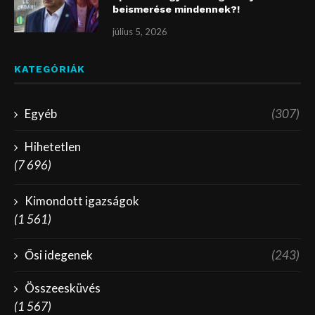
beismerése mindennek?!
július 5, 2026
KATEGÓRIÁK
Egyéb
(307)
Hihetetlen
(7 696)
Kimondott igazságok
(1 561)
Ősi idegenek
(243)
Összeesküvés
(1 567)