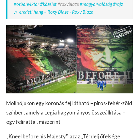
#orbanviktor
#közélet
#roxyblaze
#magyarvalóság
#rajz
♬ eredeti hang – Roxy Blaze - Roxy Blaze
Molinójukon egy koronás fej látható – piros-fehér-zöld
színben, amely a Legia hagyományos összeállítása –
egy felirattal, miszerint
„Kneel before his Majesty”, azaz „Térdelj őfelsége