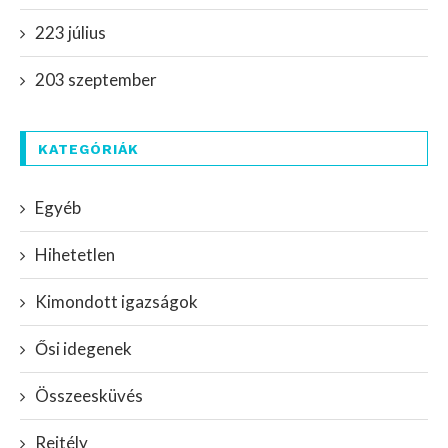
223 július
203 szeptember
KATEGÓRIÁK
Egyéb
Hihetetlen
Kimondott igazságok
Ősi idegenek
Összeesküvés
Rejtély