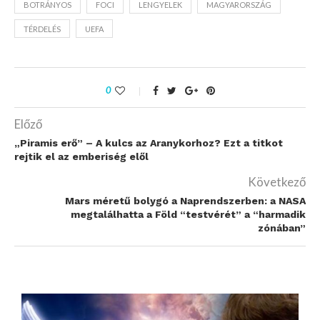
BOTRÁNYOS
FOCI
LENGYELEK
MAGYARORSZÁG
TÉRDELÉS
UEFA
0
Előző
„Piramis erő” – A kulcs az Aranykorhoz? Ezt a titkot
rejtik el az emberiség elől
Következő
Mars méretű bolygó a Naprendszerben: a NASA
megtalálhatta a Föld “testvérét” a “harmadik
zónában”