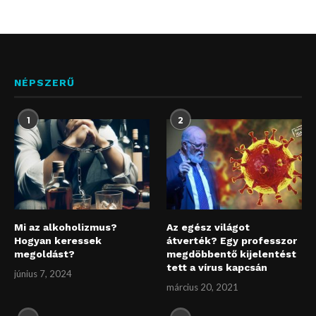
NÉPSZERŰ
1
2
Mi az alkoholizmus?
Az egész világot
Hogyan keressek
átverték? Egy professzor
megoldást?
megdöbbentő kijelentést
tett a vírus kapcsán
június 7, 2024
március 20, 2021