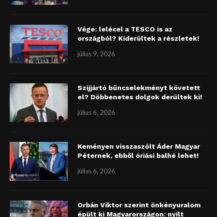
Vége: lelécel a TESCO is az
országból? Kiderültek a részletek!
július 9, 2026
Szijjártó bűncselekményt követett
el? Döbbenetes dolgok derültek ki!
július 6, 2026
Keményen visszaszólt Áder Magyar
Péternek, ebből óriási balhé lehet!
július 6, 2026
Orbán Viktor szerint önkényuralom
épült ki Magyarországon: nyílt