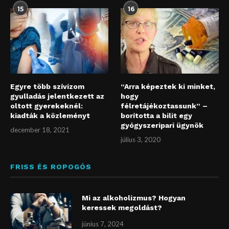
15
16
Egyre több szívizom
“Arra képeztek ki minket,
gyulladás jelentkezett az
hogy
oltott gyerekeknél:
félretájékoztassunk” –
kiadták a közleményt
borította a bilit egy
gyógyszeripari ügynök
december 18, 2021
július 3, 2020
FRISS ÉS ROPOGÓS
Mi az alkoholizmus? Hogyan
keressek megoldást?
június 7, 2024