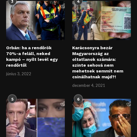
3
4
Orbán: ha a rendőrök
Karácsonyra bezár
70%-a feláll, neked
Magyarország az
kampó – nyílt levél egy
oltatlanok számára:
rendőrtől
szinte sehová nem
mehetnek semmit nem
június 3, 2022
csinálhatnak majd?!
december 4, 2021
5
6