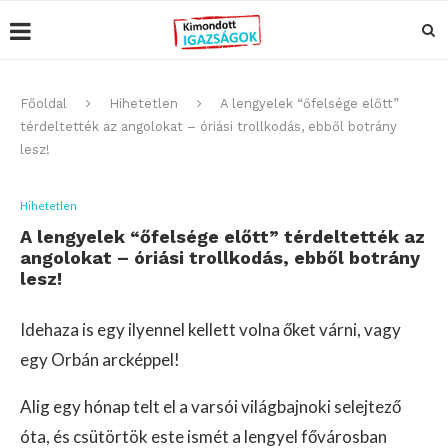
Főoldal
Hihetetlen
A lengyelek “őfelsége előtt”
térdeltették az angolokat – óriási trollkodás, ebből botrány
lesz!
Hihetetlen
A lengyelek “őfelsége előtt” térdeltették az
angolokat – óriási trollkodás, ebből botrány
lesz!
Idehaza is egy ilyennel kellett volna őket várni, vagy
egy Orbán arcképpel!
Alig egy hónap telt el a varsói világbajnoki selejtező
óta, és csütörtök este ismét a lengyel fővárosban