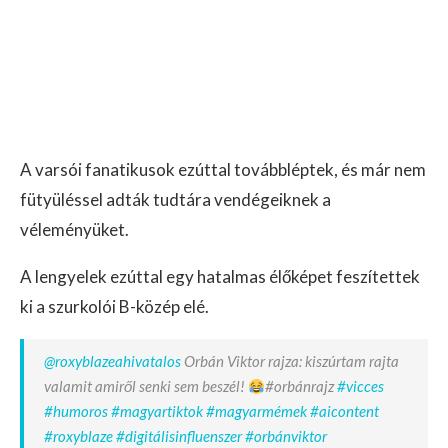
A varsói fanatikusok ezúttal továbbléptek, és már nem
fütyüléssel adták tudtára vendégeiknek a
véleményüket.
A lengyelek ezúttal egy hatalmas élőképet feszítettek
ki a szurkolói B-közép elé.
@roxyblazeahivatalos
Orbán Viktor rajza: kiszúrtam rajta
valamit amiről senki sem beszél!
#orbánrajz
#vicces
#humoros
#magyartiktok
#magyarmémek
#aicontent
#roxyblaze
#digitálisinfluenszer
#orbánviktor