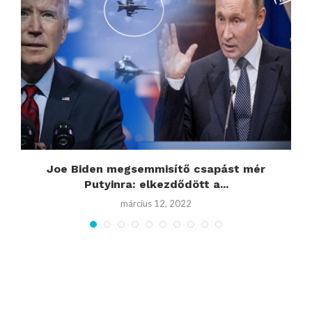
Joe Biden megsemmisítő csapást mér
J
Putyinra: elkezdődött a...
március 12, 2022