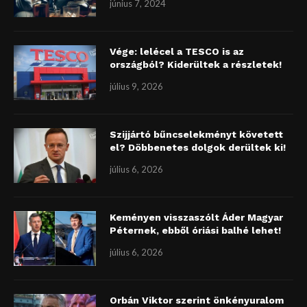
június 7, 2024
Vége: lelécel a TESCO is az
országból? Kiderültek a részletek!
július 9, 2026
Szijjártó bűncselekményt követett
el? Döbbenetes dolgok derültek ki!
július 6, 2026
Keményen visszaszólt Áder Magyar
Péternek, ebből óriási balhé lehet!
július 6, 2026
Orbán Viktor szerint önkényuralom