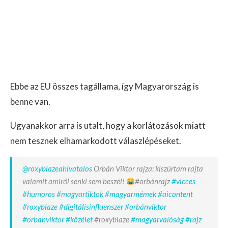
Ebbe az EU összes tagállama, így Magyarország is
benne van.
Ugyanakkor arra is utalt, hogy a korlátozások miatt
nem tesznek elhamarkodott válaszlépéseket.
@roxyblazeahivatalos
Orbán Viktor rajza: kiszúrtam rajta
valamit amiről senki sem beszél!
#orbánrajz
#vicces
#humoros
#magyartiktok
#magyarmémek
#aicontent
#roxyblaze
#digitálisinfluenszer
#orbánviktor
#orbanviktor
#közélet
#roxyblaze
#magyarvalóság
#rajz