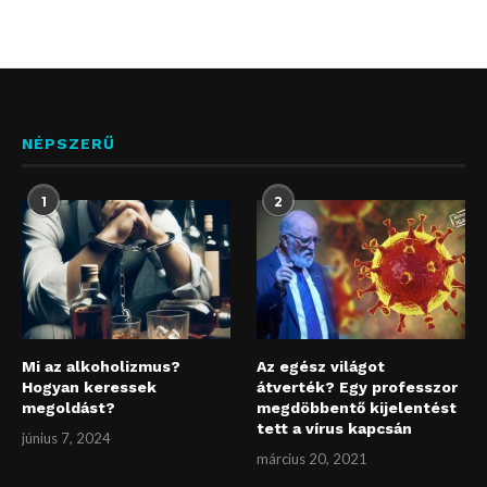
NÉPSZERŰ
1
2
Mi az alkoholizmus?
Az egész világot
Hogyan keressek
átverték? Egy professzor
megoldást?
megdöbbentő kijelentést
tett a vírus kapcsán
június 7, 2024
március 20, 2021