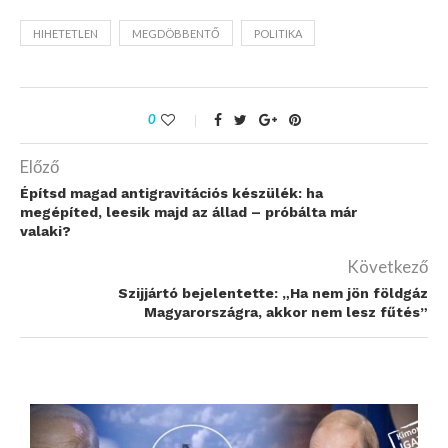
HIHETETLEN
MEGDÖBBENTŐ
POLITIKA
0
Előző
Építsd magad antigravitációs készülék: ha
megépíted, leesik majd az állad – próbálta már
valaki?
Következő
Szijjártó bejelentette: „Ha nem jön földgáz
Magyarországra, akkor nem lesz fűtés”