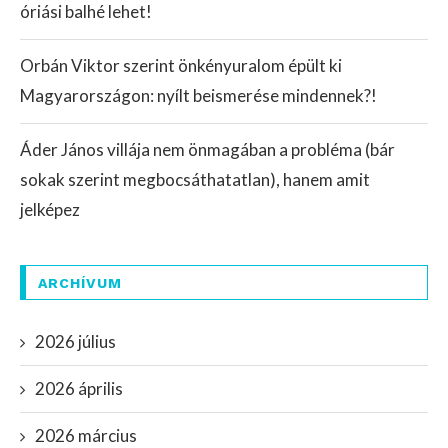
óriási balhé lehet!
Orbán Viktor szerint önkényuralom épült ki
Magyarországon: nyílt beismerése mindennek?!
Áder János villája nem önmagában a probléma (bár
sokak szerint megbocsáthatatlan), hanem amit
jelképez
ARCHÍVUM
2026 július
2026 április
2026 március