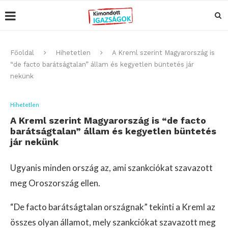
Főoldal
Hihetetlen
A Kreml szerint Magyarország is
“de facto barátságtalan” állam és kegyetlen büntetés jár
nekünk
Hihetetlen
A Kreml szerint Magyarország is “de facto
barátságtalan” állam és kegyetlen büntetés
jár nekünk
Ugyanis minden ország az, ami szankciókat szavazott
meg Oroszország ellen.
“De facto barátságtalan országnak” tekinti a Kreml az
összes olyan államot, mely szankciókat szavazott meg