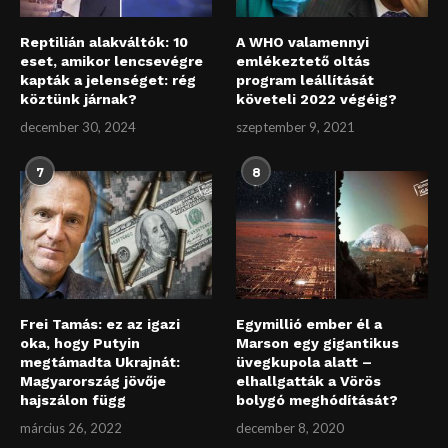
Reptilián alakváltók: 10
A WHO valamennyi
eset, amikor lencsevégre
emlékeztető oltás
kapták a jelenséget: rég
program leállítását
köztünk járnak?
követeli 2022 végéig?
december 30, 2024
szeptember 9, 2021
7
8
Frei Tamás: ez az igazi
Egymillió ember él a
oka, hogy Putyin
Marson egy gigantikus
megtámadta Ukrajnát:
üvegkupola alatt –
Magyarország jövője
elhallgatták a Vörös
hajszálon függ
bolygó meghódítását?
március 26, 2022
december 8, 2020