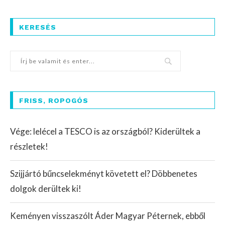
KERESÉS
FRISS, ROPOGÓS
Vége: lelécel a TESCO is az országból? Kiderültek a
részletek!
Szijjártó bűncselekményt követett el? Döbbenetes
dolgok derültek ki!
Keményen visszaszólt Áder Magyar Péternek, ebből