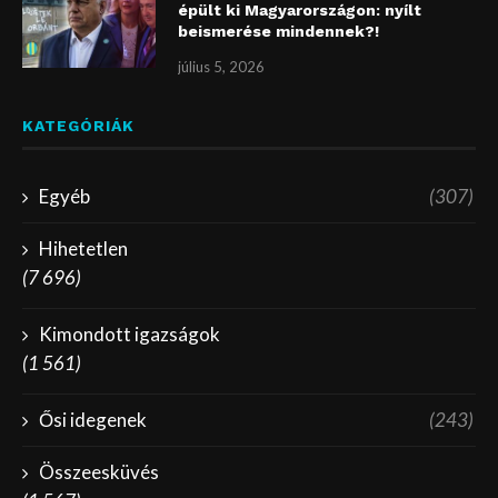
épült ki Magyarországon: nyílt
beismerése mindennek?!
július 5, 2026
KATEGÓRIÁK
Egyéb
(307)
Hihetetlen
(7 696)
Kimondott igazságok
(1 561)
Ősi idegenek
(243)
Összeesküvés