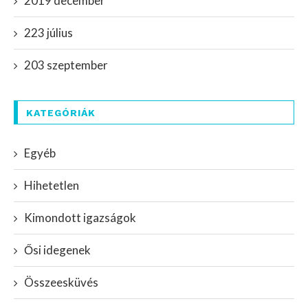
2019 december
223 július
203 szeptember
KATEGÓRIÁK
Egyéb
Hihetetlen
Kimondott igazságok
Ősi idegenek
Összeesküvés