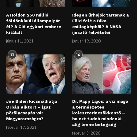
A Holdon 250 millió
Idegen űrhajók tartanak a
földönkívüli állampolgár
Föld felé a Bika
él? A CIA egykori embere
csillagképből? A NASA
kitálalt
ijesztő felvételei
június 11, 2021
január 19, 2020
13
14
Joe Biden kicsinálhatja
Dr. Papp Lajos: a víz maga
Orbán Viktort – igaz
a természetes
pörölycsapás vár
koleszterincsökkentő –
Magyarországra?
ha ezt tudná mindenki,
alig lenne betegség
február 17, 2021
február 3, 2020