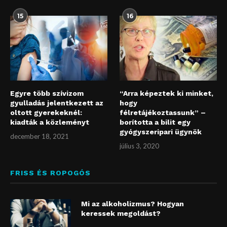
15
16
Egyre több szívizom
“Arra képeztek ki minket,
gyulladás jelentkezett az
hogy
oltott gyerekeknél:
félretájékoztassunk” –
kiadták a közleményt
borította a bilit egy
gyógyszeripari ügynök
december 18, 2021
július 3, 2020
FRISS ÉS ROPOGÓS
Mi az alkoholizmus? Hogyan
keressek megoldást?