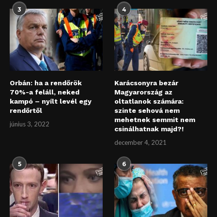
3
4
Orbán: ha a rendőrök
Karácsonyra bezár
70%-a feláll, neked
Magyarország az
kampó – nyílt levél egy
oltatlanok számára:
rendőrtől
szinte sehová nem
mehetnek semmit nem
június 3, 2022
csinálhatnak majd?!
december 4, 2021
5
6