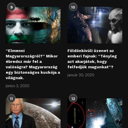
9
10
“Elmenni
Földönkívüli üzenet az
Magyarországról?” Mikor
emberi fajnak: “Tényleg
ébredsz már fel a
azt akarjátok, hogy
valóságra? Magyarország
felfedjük magunkat”?
egy biztonságos kuckója a
január 30, 2020
világnak.
június 3, 2020
11
12