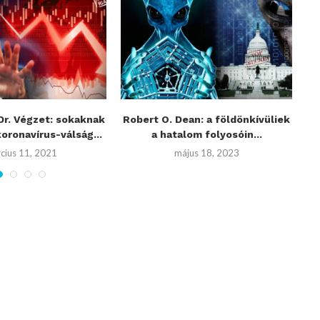
Dr. Végzet: sokaknak
Robert O. Dean: a földönkívüliek
koronavírus-válság...
a hatalom folyosóin...
cius 11, 2021
május 18, 2023