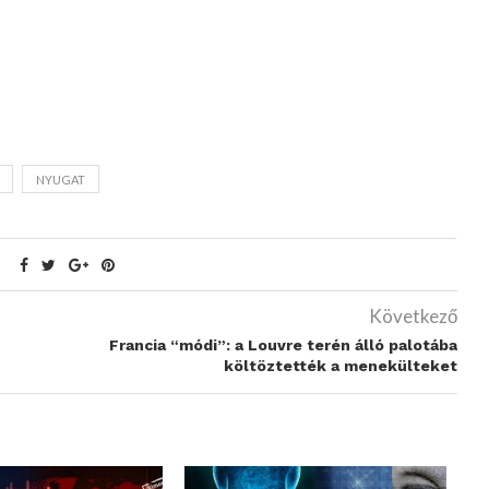
NYUGAT
Következő
Francia “módi”: a Louvre terén álló palotába
költöztették a menekülteket