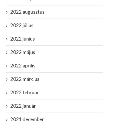
2022 augusztus
2022 július
2022 június
A molesztálás senkit sem öl
Putyin ördögi “mesterter
2022 május
meg, bezzeg az...
Szibériába deportálja az u
menekülteket?
február 22, 2020
2022 április
április 13, 2022
2022 március
2022 február
2022 január
2021 december