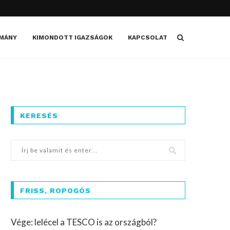
MÁNY
KIMONDOTT IGAZSÁGOK
KAPCSOLAT
KERESÉS
FRISS, ROPOGÓS
Vége: lelécel a TESCO is az országból?