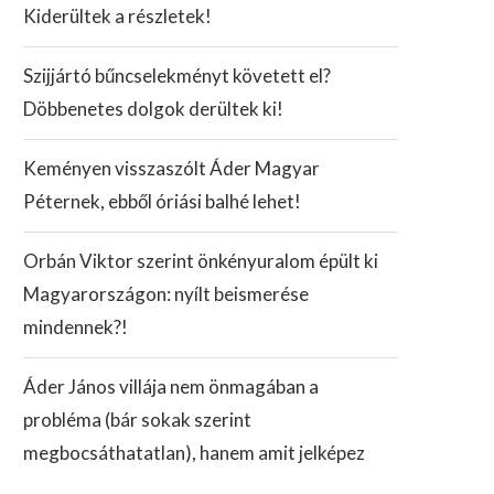
Kiderültek a részletek!
Szijjártó bűncselekményt követett el?
Döbbenetes dolgok derültek ki!
Keményen visszaszólt Áder Magyar
Péternek, ebből óriási balhé lehet!
Orbán Viktor szerint önkényuralom épült ki
Magyarországon: nyílt beismerése
mindennek?!
Áder János villája nem önmagában a
probléma (bár sokak szerint
megbocsáthatatlan), hanem amit jelképez