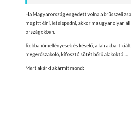
Ha Magyarország engedett volna a brüsszeli zs
meg itt élni, letelepedni, akkor ma ugyanolyan á
országokban.
Robbanómellényesek és késelő, allah akbart kiál
megerőszakoló, kifosztó sötét bőrű alakoktól…
Mert akárki akármit mond: