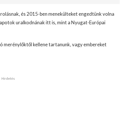
arolásnak, és 2015-ben menekülteket engedtünk volna
llapotok uralkodnának itt is, mint a Nyugat-Európai
tó merénylőktől kellene tartanunk, vagy embereket
Hirdetés