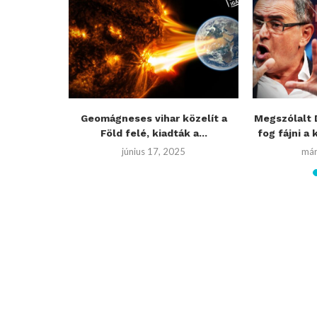
zetője:
Geomágneses vihar közelít a
Megszólalt 
2-es...
Föld felé, kiadták a...
fog fájni a 
1
június 17, 2025
már