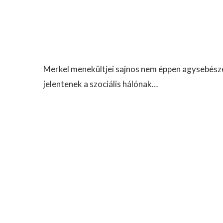
Merkel menekültjei sajnos nem éppen agysebésze
jelentenek a szociális hálónak…