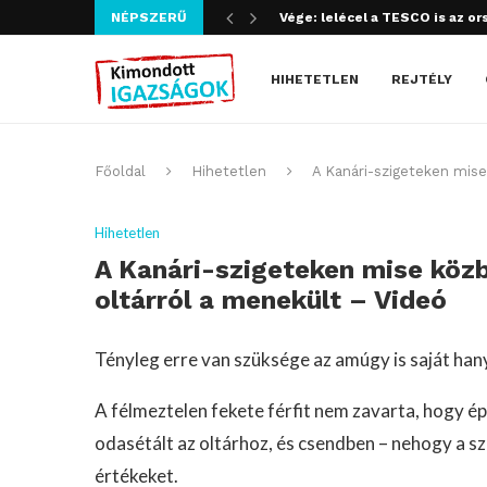
NÉPSZERŰ
Szijjártó bűncselekményt köve
HIHETETLEN
REJTÉLY
Főoldal
Hihetetlen
A Kanári-szigeteken mise 
Hihetetlen
A Kanári-szigeteken mise közbe
oltárról a menekült – Videó
Tényleg erre van szüksége az amúgy is saját ha
A félmeztelen fekete férfit nem zavarta, hogy ép
odasétált az oltárhoz, és csendben – nehogy a sz
értékeket.