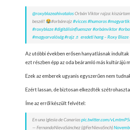
@roxyblazeahivatalos
Orbán Viktor rajza: kiszúrtam
beszél!
#orbánrajz
#vicces
#humoros
#magyartik
#roxyblaze
#digitálisinfluenszer
#orbánviktor
#orba
#magyarvalóság
#rajz
♬ eredeti hang – Roxy Blaze 
Az utóbbi években erősen hanyatlásnak indultak
ezt részben épp az oda beáramló más kultúrájú 
Ezek az emberek ugyanis egyszerűen nem tudnak a
Ezért lassan, de biztosan elkezdték szétrohaszta
Íme az erről készült felvétel:
En una iglesia de Canarias
pic.twitter.com/vLmtmP
— FernandoNievaSánchez (@FerNievaSnch)
Novembe