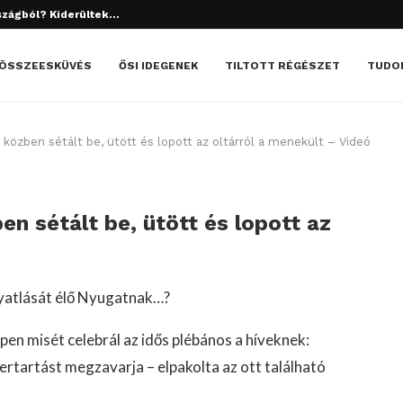
tett el? Döbbenetes dolgok derültek ki!
ÖSSZEESKÜVÉS
ŐSI IDEGENEK
TILTOTT RÉGÉSZET
TUDO
közben sétált be, ütött és lopott az oltárról a menekült – Videó
n sétált be, ütött és lopott az
nyatlását élő Nyugatnak…?
pen misét celebrál az idős plébános a híveknek:
ertartást megzavarja – elpakolta az ott található