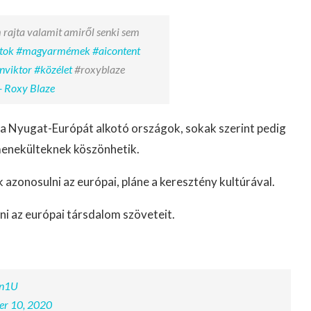
 rajta valamit amiről senki sem
tok
#magyarmémek
#aicontent
nviktor
#közélet
#roxyblaze
- Roxy Blaze
 a Nyugat-Európát alkotó országok, sokak szerint pedig
menekülteknek köszönhetik.
zonosulni az európai, pláne a keresztény kultúrával.
ni az európai társdalom szöveteit.
5n1U
r 10, 2020