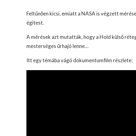
Feltűnően kicsi, emiatt a NASA is végzett méré
égitest.
A mérések azt mutatták, hogy a Hold külső réte
mesterséges űrhajó lenne…
Itt egy témába vágó dokumentumfilm részlete: