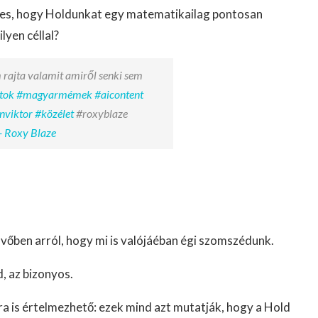
éges, hogy Holdunkat egy matematikailag pontosan
lyen céllal?
 rajta valamit amiről senki sem
tok
#magyarmémek
#aicontent
nviktor
#közélet
#roxyblaze
- Roxy Blaze
vőben arról, hogy mi is valójáéban égi szomszédunk.
, az bizonyos.
ára is értelmezhető: ezek mind azt mutatják, hogy a Hold