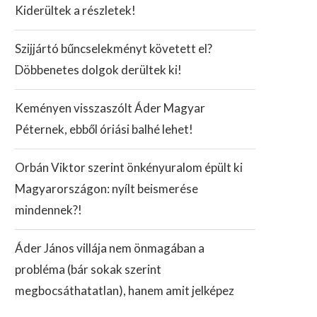
Kiderültek a részletek!
Szijjártó bűncselekményt követett el?
Döbbenetes dolgok derültek ki!
Keményen visszaszólt Áder Magyar
Péternek, ebből óriási balhé lehet!
Orbán Viktor szerint önkényuralom épült ki
Magyarországon: nyílt beismerése
mindennek?!
Áder János villája nem önmagában a
probléma (bár sokak szerint
megbocsáthatatlan), hanem amit jelképez