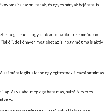
knyomaira hasonlítanak, és egyes bányák bejáratai is
emel-e még. Lehet, hogy csak automatikus üzemmódban
 “lakói”, de könnyen meglehet az is, hogy még ma is aktív
ció számára logikus lenne egy égitestnek álcázni hatalmas
illag, és valahol még egy hatalmas, pulzáló lézeres
jtve van.
, hogy egyes magáncégek készülnek a Holdra, nem