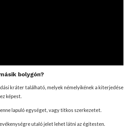
 másik bolygón?
ási kráter található, melyek némelyikének a kiterjedése
ez képest.
enne lapuló egységet, vagy titkos szerkezetet.
vékenységre utaló jelet lehet látni az égitesten.