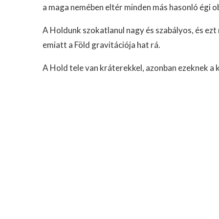
a maga nemében eltér minden más hasonló égi o
A Holdunk szokatlanul nagy és szabályos, és ezt
emiatt a Föld gravitációja hat rá.
A Hold tele van kráterekkel, azonban ezeknek a 