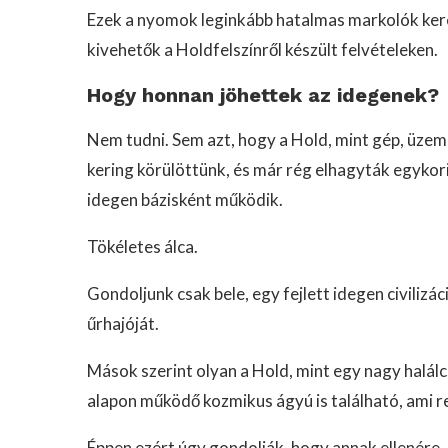
Ezek a nyomok leginkább hatalmas markolók keré
kivehetők a Holdfelszínről készült felvételeken.
Hogy honnan jöhettek az idegenek?
Nem tudni. Sem azt, hogy a Hold, mint gép, üz
kering körülöttünk, és már rég elhagyták egykori
idegen bázisként működik.
Tökéletes álca.
Gondoljunk csak bele, egy fejlett idegen civilizá
űrhajóját.
Mások szerint olyan a Hold, mint egy nagy halálcs
alapon működő kozmikus ágyú is található, ami re
Éppen ezért úgy gondolják, hogy annak ellenére