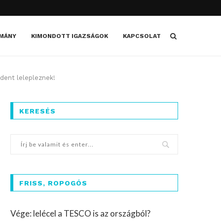
MÁNY
KIMONDOTT IGAZSÁGOK
KAPCSOLAT
dent lelepleznek!
KERESÉS
FRISS, ROPOGÓS
Vége: lelécel a TESCO is az országból?