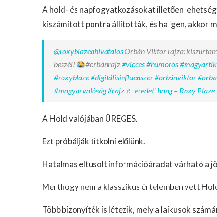
A hold- és napfogyatkozásokat illetően lehets
kiszámított pontra állították, és ha igen, akkor mi
@roxyblazeahivatalos
Orbán Viktor rajza: kiszúrtam
beszél!
#orbánrajz
#vicces
#humoros
#magyartik
#roxyblaze
#digitálisinfluenszer
#orbánviktor
#orba
#magyarvalóság
#rajz
♬ eredeti hang – Roxy Blaze 
A Hold valójában ÜREGES.
Ezt próbálják titkolni előlünk.
Hatalmas eltusolt információáradat várható a jö
Merthogy nem a klasszikus értelemben vett Hold
Több bizonyíték is létezik, mely a laikusok szám