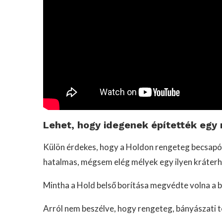
Lehet, hogy idegenek építették egy
Külön érdekes, hogy a Holdon rengeteg becsapód
hatalmas, mégsem elég mélyek egy ilyen kráterh
Mintha a Hold belső borítása megvédte volna a b
Arról nem beszélve, hogy rengeteg, bányászati te