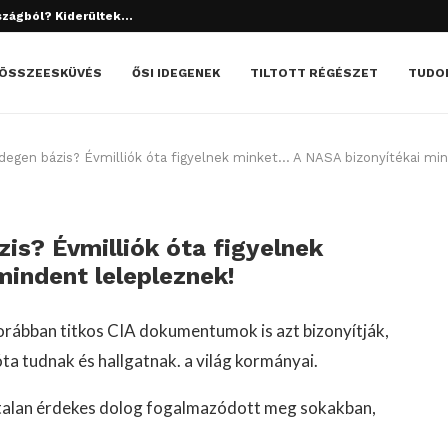
tett el? Döbbenetes dolgok derültek ki!
ÖSSZEESKÜVÉS
ŐSI IDEGENEK
TILTOTT RÉGÉSZET
TUDO
degen bázis? Évmilliók óta figyelnek minket… A NASA bizonyítékai min
is? Évmilliók óta figyelnek
indent lelepleznek!
orábban titkos CIA dokumentumok is azt bizonyítják,
a tudnak és hallgatnak. a világ kormányai.
talan érdekes dolog fogalmazódott meg sokakban,