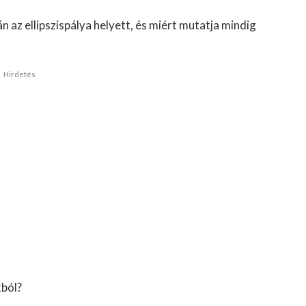
 az ellipszispálya helyett, és miért mutatja mindig
Hirdetés
kból?