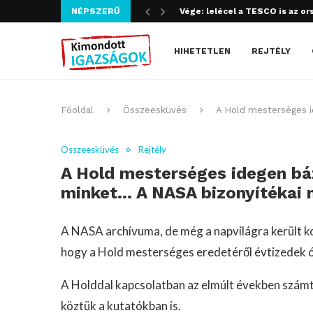
NÉPSZERŰ
Szijjártó bűncselekményt köve
HIHETETLEN
REJTÉLY
Főoldal
Összeesküvés
A Hold mesterséges i
Összeesküvés
Rejtély
A Hold mesterséges idegen báz
minket… A NASA bizonyítékai m
A NASA archívuma, de még a napvilágra került k
hogy a Hold mesterséges eredetéről évtizedek ót
A Holddal kapcsolatban az elmúlt években szám
köztük a kutatókban is.