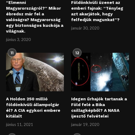
“Elmenni
Földönkívüli üzenet az
Magyarországról?” Mikor
emberi fajnak: “Tényleg
ébredsz már fel a
azt akarjátok, hogy
valóságra? Magyarország
felfedjük magunkat”?
egy biztonságos kuckója a
január 30, 2020
világnak.
június 3, 2020
11
12
A Holdon 250 millió
Idegen űrhajók tartanak a
földönkívüli állampolgár
Föld felé a Bika
él? A CIA egykori embere
csillagképből? A NASA
kitálalt
ijesztő felvételei
június 11, 2021
január 19, 2020