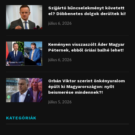
Szijjártó bűncselekményt követett
el? Döbbenetes dolgok derültek ki!
július 6, 2026
Keményen visszaszólt Áder Magyar
Péternek, ebből óriási balhé lehet!
július 6, 2026
Orbán Viktor szerint önkényuralom
épült ki Magyarországon: nyílt
beismerése mindennek?!
július 5, 2026
KATEGÓRIÁK