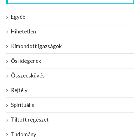
Egyéb
Hihetetlen
Kimondott igazságok
Ősi idegenek
Összeesküvés
Rejtély
Spirituális
Tiltott régészet
Tudomány