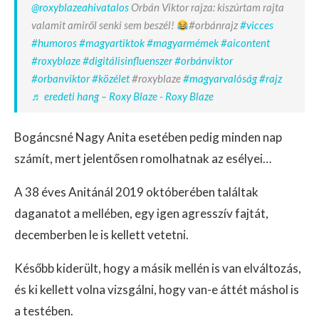
@roxyblazeahivatalos
Orbán Viktor rajza: kiszúrtam rajta
valamit amiről senki sem beszél!
#orbánrajz
#vicces
#humoros
#magyartiktok
#magyarmémek
#aicontent
#roxyblaze
#digitálisinfluenszer
#orbánviktor
#orbanviktor
#közélet
#roxyblaze
#magyarvalóság
#rajz
♬ eredeti hang – Roxy Blaze - Roxy Blaze
Bogáncsné Nagy Anita esetében pedig minden nap
számít, mert jelentősen romolhatnak az esélyei…
A 38 éves Anitánál 2019 októberében találtak
daganatot a mellében, egy igen agresszív fajtát,
decemberben le is kellett vetetni.
Később kiderült, hogy a másik mellén is van elváltozás,
és ki kellett volna vizsgálni, hogy van-e áttét máshol is
a testében.