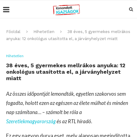
Főoldal
Hihetetlen
38 éves, 5 gyermekes mellrákos
anyuka: 12 onkológus utasította el, a járványhelyzet miatt
Hihetetlen
38 éves, 5 gyermekes mellrákos anyuka: 12
onkológus utasította el, a járványhelyzet
miatt
Az összes időpontját lemondták, egyetlen szakorvos sem
fogadta, holott ezen az egészen az élete múlhat és minden
nap számítana… – számolt be róla a
Szeretlekmagyarország
és az RTL híradó.
Ez egy nagyon durva eset, mely alaposan megindította