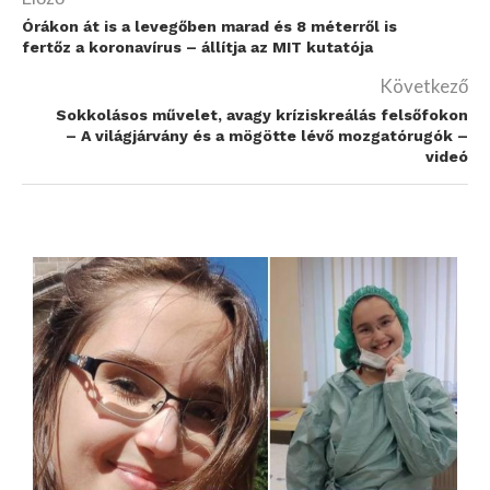
Órákon át is a levegőben marad és 8 méterről is
fertőz a koronavírus – állítja az MIT kutatója
Következő
Sokkolásos művelet, avagy kríziskreálás felsőfokon
– A világjárvány és a mögötte lévő mozgatórugók –
videó