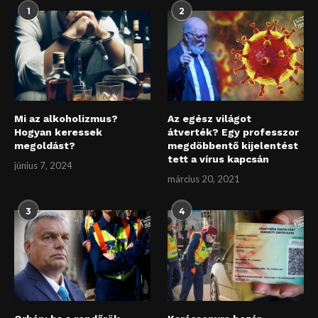
1
2
Mi az alkoholizmus?
Az egész világot
Hogyan keressek
átverték? Egy professzor
megoldást?
megdöbbentő kijelentést
tett a vírus kapcsán
június 7, 2024
március 20, 2021
3
4