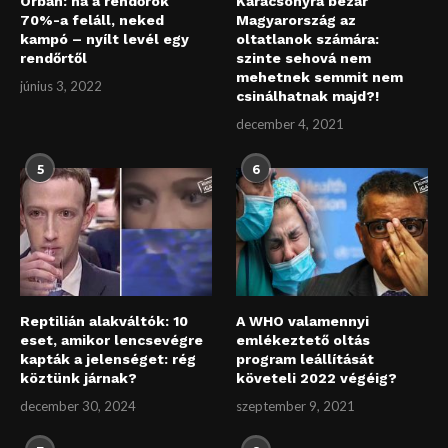
Orbán: ha a rendőrök
Karácsonyra bezár
70%-a feláll, neked
Magyarország az
kampó – nyílt levél egy
oltatlanok számára:
rendőrtől
szinte sehová nem
mehetnek semmit nem
június 3, 2022
csinálhatnak majd?!
december 4, 2021
5
6
Reptilián alakváltók: 10
A WHO valamennyi
eset, amikor lencsevégre
emlékeztető oltás
kapták a jelenséget: rég
program leállítását
köztünk járnak?
követeli 2022 végéig?
december 30, 2024
szeptember 9, 2021