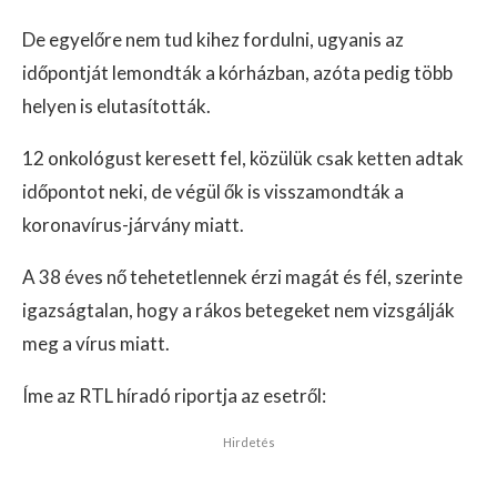
De egyelőre nem tud kihez fordulni, ugyanis az
időpontját lemondták a kórházban, azóta pedig több
helyen is elutasították.
12 onkológust keresett fel, közülük csak ketten adtak
időpontot neki, de végül ők is visszamondták a
koronavírus-járvány miatt.
A 38 éves nő tehetetlennek érzi magát és fél, szerinte
igazságtalan, hogy a rákos betegeket nem vizsgálják
meg a vírus miatt.
Íme az RTL híradó riportja az esetről:
Hirdetés