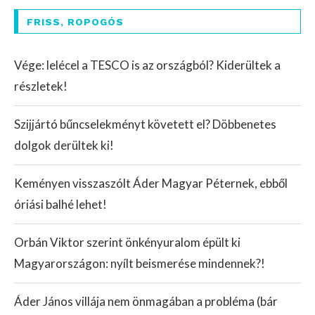
FRISS, ROPOGÓS
Vége: lelécel a TESCO is az országból? Kiderültek a
részletek!
Szijjártó bűncselekményt követett el? Döbbenetes
dolgok derültek ki!
Keményen visszaszólt Áder Magyar Péternek, ebből
óriási balhé lehet!
Orbán Viktor szerint önkényuralom épült ki
Magyarországon: nyílt beismerése mindennek?!
Áder János villája nem önmagában a probléma (bár