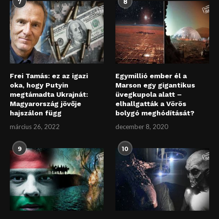
7
8
Frei Tamás: ez az igazi
Egymillió ember él a
oka, hogy Putyin
Marson egy gigantikus
megtámadta Ukrajnát:
üvegkupola alatt –
Magyarország jövője
elhallgatták a Vörös
hajszálon függ
bolygó meghódítását?
március 26, 2022
december 8, 2020
9
10