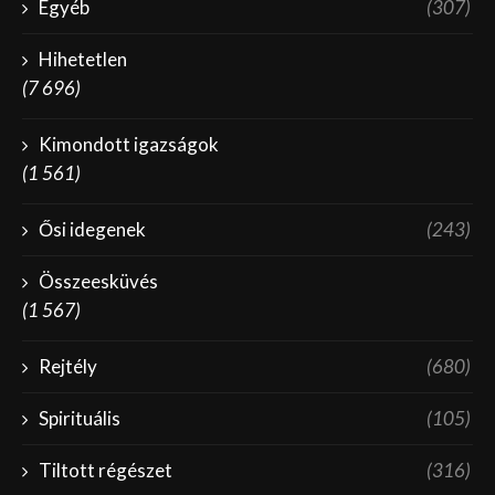
Egyéb
(307)
Hihetetlen
(7 696)
Kimondott igazságok
(1 561)
Ősi idegenek
(243)
Összeesküvés
(1 567)
Rejtély
(680)
Spirituális
(105)
Tiltott régészet
(316)