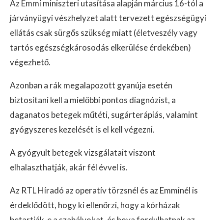
Az Emmi miniszteri utasítása alapján március 16-tól a
járványügyi vészhelyzet alatt tervezett egészségügyi
ellátás csak sürgős szükség miatt (életveszély vagy
tartós egészségkárosodás elkerülése érdekében)
végezhető.
Azonban a rák megalapozott gyanúja esetén
biztosítani kell a mielőbbi pontos diagnózist, a
daganatos betegek műtéti, sugárterápiás, valamint
gyógyszeres kezelését is el kell végezni.
A gyógyult betegek vizsgálatait viszont
elhalaszthatják, akár fél évvel is.
Az RTL Híradó az operatív törzsnél és az Emminél is
érdeklődött, hogy ki ellenőrzi, hogy a kórházak
betartják-e a szabályokat, és hova fordulhatnak az