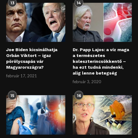
13
14
Joe Biden kicsinálhatja
Dr. Papp Lajos: a víz maga
Orbán Viktort – igaz
a természetes
pörölycsapás vár
koleszterincsökkentő –
Magyarországra?
ha ezt tudná mindenki,
alig lenne betegség
február 17, 2021
február 3, 2020
15
16